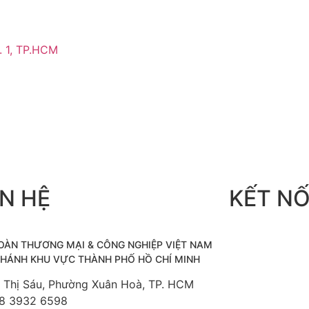
. 1, TP.HCM
ÊN HỆ
KẾT NỐ
ĐOÀN THƯƠNG MẠI &
CÔNG NGHIỆP
VIỆT NAM
 NHÁNH KHU VỰC THÀNH PHỐ HỒ CHÍ MINH
õ Thị Sáu, Phường Xuân Hoà, TP. HCM
8 3932 6598