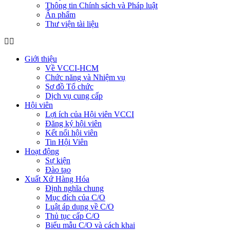
Thông tin Chính sách và Pháp luật
Ấn phẩm
Thư viện tài liệu
Giới thiệu
Về VCCI-HCM
Chức năng và Nhiệm vụ
Sơ đồ Tổ chức
Dịch vụ cung cấp
Hội viên
Lợi ích của Hội viên VCCI
Đăng ký hội viên
Kết nối hội viên
Tin Hội Viên
Hoạt động
Sự kiện
Đào tạo
Xuất Xứ Hàng Hóa
Định nghĩa chung
Mục đích của C/O
Luật áp dụng về C/O
Thủ tục cấp C/O
Biểu mẫu C/O và cách khai