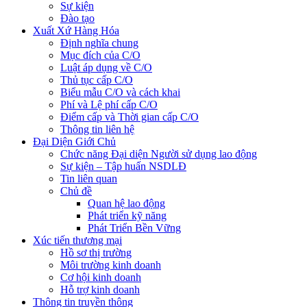
Sự kiện
Đào tạo
Xuất Xứ Hàng Hóa
Định nghĩa chung
Mục đích của C/O
Luật áp dụng về C/O
Thủ tục cấp C/O
Biểu mẫu C/O và cách khai
Phí và Lệ phí cấp C/O
Điểm cấp và Thời gian cấp C/O
Thông tin liên hệ
Đại Diện Giới Chủ
Chức năng Đại diện Người sử dụng lao động
Sự kiện – Tập huấn NSDLĐ
Tin liên quan
Chủ đề
Quan hệ lao động
Phát triển kỹ năng
Phát Triển Bền Vững
Xúc tiến thương mại
Hồ sơ thị trường
Môi trường kinh doanh
Cơ hội kinh doanh
Hỗ trợ kinh doanh
Thông tin truyền thông