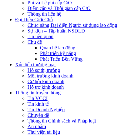
Phí và Lệ phí cấp C/O
Điểm cấp và Thời gian cấp C/O
Thông tin liên hệ
Đại Diện Giới Chủ
Chức năng Đại diện Người sử dụng lao động
Sự kiện – Tập huấn NSDLĐ
Tin liên quan
Chủ đề
Quan hệ lao động
Phát triển kỹ năng
Phát Triển Bền Vững
Xúc tiến thương mại
Hồ sơ thị trường
Môi trường kinh doanh
Cơ hội kinh doanh
Hỗ trợ kinh doanh
Thông tin truyền thông
Tin VCCI
Tin kinh tế
Tin Doanh Nghiệp
Chuyên đề
Thông tin Chính sách và Pháp luật
Ấn phẩm
Thư viện tài liệu