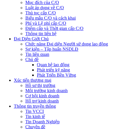
Mục đích của C/O
Luật áp dụng về C/O
Thủ tục cấp C/O
Biểu mẫu C/O và cách khai
Phí và Lệ phí cấp C/O
Điểm cấp và Thời gian cấp C/O
Thông tin liên hệ
Đại Diện Giới Chủ
Chức năng Đại diện Người sử dụng lao động
Sự kiện – Tập huấn NSDLĐ
Tin liên quan
Chủ đề
Quan hệ lao động
Phát triển kỹ năng
Phát Triển Bền Vững
Xúc tiến thương mại
Hồ sơ thị trường
Môi trường kinh doanh
Cơ hội kinh doanh
Hỗ trợ kinh doanh
Thông tin truyền thông
Tin VCCI
Tin kinh tế
Tin Doanh Nghiệp
Chuyên đề