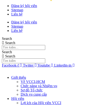
Đăng ký hội viên
Sitemap
Liên hệ
Đăng ký hội viên
Sitemap
Liên hệ
Search
Search
Search
Search
Facebook-f
Twitter
Youtube
Linkedin-in
Giới thiệu
Về VCCI-HCM
Chức năng và Nhiệm vụ
Sơ đồ Tổ chức
Dịch vụ cung cấp
Hội viên
Lợi ích của Hội viên VCCI