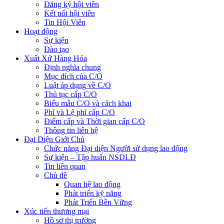
Đăng ký hội viên
Kết nối hội viên
Tin Hội Viên
Hoạt động
Sự kiện
Đào tạo
Xuất Xứ Hàng Hóa
Định nghĩa chung
Mục đích của C/O
Luật áp dụng về C/O
Thủ tục cấp C/O
Biểu mẫu C/O và cách khai
Phí và Lệ phí cấp C/O
Điểm cấp và Thời gian cấp C/O
Thông tin liên hệ
Đại Diện Giới Chủ
Chức năng Đại diện Người sử dụng lao động
Sự kiện – Tập huấn NSDLĐ
Tin liên quan
Chủ đề
Quan hệ lao động
Phát triển kỹ năng
Phát Triển Bền Vững
Xúc tiến thương mại
Hồ sơ thị trường