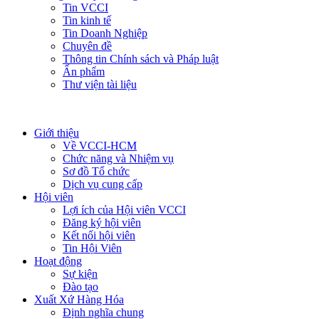
Tin VCCI
Tin kinh tế
Tin Doanh Nghiệp
Chuyên đề
Thông tin Chính sách và Pháp luật
Ấn phẩm
Thư viện tài liệu
Giới thiệu
Về VCCI-HCM
Chức năng và Nhiệm vụ
Sơ đồ Tổ chức
Dịch vụ cung cấp
Hội viên
Lợi ích của Hội viên VCCI
Đăng ký hội viên
Kết nối hội viên
Tin Hội Viên
Hoạt động
Sự kiện
Đào tạo
Xuất Xứ Hàng Hóa
Định nghĩa chung