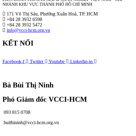
NHÁNH KHU VỰC THÀNH PHỐ HỒ CHÍ MINH
171 Võ Thị Sáu, Phường Xuân Hoà, TP. HCM
+84 28 3932 6598
+84 28 3932 5472
info@vcci-hcm.org.vn
KẾT NỐI
Facebook-f
Twitter
Youtube
Linkedin-in
© Bản quyền
VCCI-HCM
| All rights reserved
Bà Bùi Thị Ninh
Phó Giám đốc VCCI-HCM
093 815 0708
buithininh@vcci-hcm.org.vn