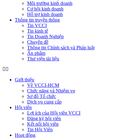
Môi trường kinh doanh
Cơ hội kinh doanh
Hỗ trợ kinh doanh
Thông tin truyền thông
Tin VCCI
Tin kinh tế
Tin Doanh Nghiệp
Chuyên đề
Thông tin Chính sách và Pháp luật
Ấn phẩm
Thư viện tài liệu
Giới thiệu
Về VCCI-HCM
Chức năng và Nhiệm vụ
Sơ đồ Tổ chức
Dịch vụ cung cấp
Hội viên
Lợi ích của Hội viên VCCI
Đăng ký hội viên
Kết nối hội viên
Tin Hội Viên
Hoạt động