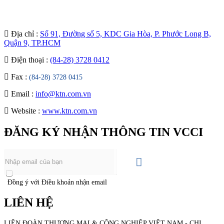
Địa chỉ :
Số 91, Đường số 5, KDC Gia Hòa, P. Phước Long B,
Quận 9, TP.HCM
Điện thoại :
(84-28) 3728 0412
Fax :
(84-28) 3728 0415
Email :
info@ktn.com.vn
Website :
www.ktn.com.vn
ĐĂNG KÝ NHẬN THÔNG TIN VCCI
Đồng ý với Điều khoản nhận email
LIÊN HỆ
LIÊN ĐOÀN THƯƠNG MẠI &
CÔNG NGHIỆP
VIỆT NAM - CHI