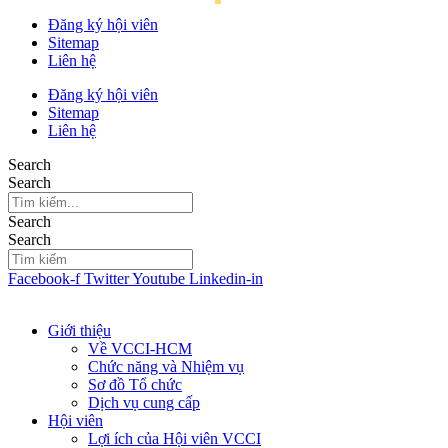
Đăng ký hội viên
Sitemap
Liên hệ
Đăng ký hội viên
Sitemap
Liên hệ
Search
Search
Search
Search
Facebook-f
Twitter
Youtube
Linkedin-in
Giới thiệu
Về VCCI-HCM
Chức năng và Nhiệm vụ
Sơ đồ Tổ chức
Dịch vụ cung cấp
Hội viên
Lợi ích của Hội viên VCCI