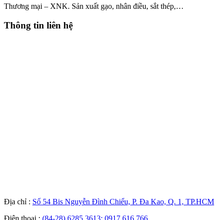
Thương mại – XNK. Sản xuất gạo, nhân điều, sắt thép,…
Thông tin liên hệ
Địa chỉ :
Số 54 Bis Nguyễn Đình Chiểu, P. Đa Kao, Q. 1, TP.HCM
Điện thoại :
(84-28) 6285 3613; 0917 616 766