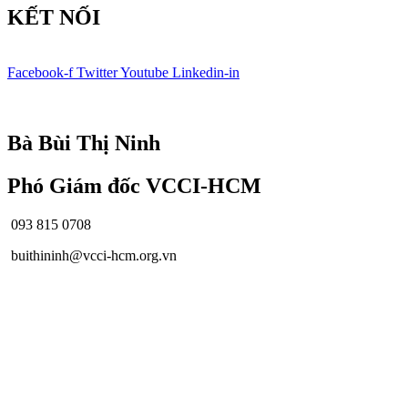
KẾT NỐI
Facebook-f
Twitter
Youtube
Linkedin-in
© Bản quyền
VCCI-HCM
| All rights reserved
Bà Bùi Thị Ninh
Phó Giám đốc VCCI-HCM
093 815 0708
buithininh@vcci-hcm.org.vn