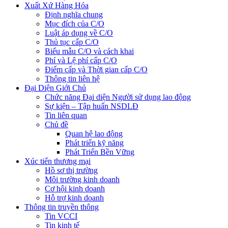
Xuất Xứ Hàng Hóa
Định nghĩa chung
Mục đích của C/O
Luật áp dụng về C/O
Thủ tục cấp C/O
Biểu mẫu C/O và cách khai
Phí và Lệ phí cấp C/O
Điểm cấp và Thời gian cấp C/O
Thông tin liên hệ
Đại Diện Giới Chủ
Chức năng Đại diện Người sử dụng lao động
Sự kiện – Tập huấn NSDLĐ
Tin liên quan
Chủ đề
Quan hệ lao động
Phát triển kỹ năng
Phát Triển Bền Vững
Xúc tiến thương mại
Hồ sơ thị trường
Môi trường kinh doanh
Cơ hội kinh doanh
Hỗ trợ kinh doanh
Thông tin truyền thông
Tin VCCI
Tin kinh tế