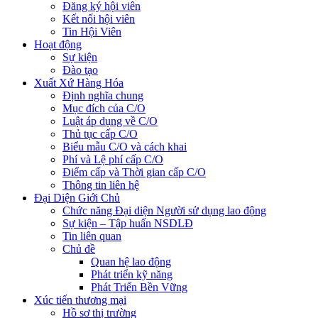
Đăng ký hội viên
Kết nối hội viên
Tin Hội Viên
Hoạt động
Sự kiện
Đào tạo
Xuất Xứ Hàng Hóa
Định nghĩa chung
Mục đích của C/O
Luật áp dụng về C/O
Thủ tục cấp C/O
Biểu mẫu C/O và cách khai
Phí và Lệ phí cấp C/O
Điểm cấp và Thời gian cấp C/O
Thông tin liên hệ
Đại Diện Giới Chủ
Chức năng Đại diện Người sử dụng lao động
Sự kiện – Tập huấn NSDLĐ
Tin liên quan
Chủ đề
Quan hệ lao động
Phát triển kỹ năng
Phát Triển Bền Vững
Xúc tiến thương mại
Hồ sơ thị trường