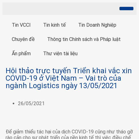
Giới thiệu
Hội viên
Hoạt động
Xuất Xứ Hàng Hóa
Đại Diện Giới Chủ
Xúc tiến thương mại
Thông tin truyền thông
Tin VCCI
Tin kinh tế
Tin Doanh Nghiệp
Chuyên đề
Thông tin Chính sách và Pháp luật
Ấn phẩm
Thư viện tài liệu
Hội thảo trực tuyến Triển khai vắc xin
COVID-19 ở Việt Nam – Vai trò của
ngành Logistics ngày 13/05/2021
26/05/2021
Để giảm thiểu tác hại của dịch COVID-19 cũng như tháo gỡ
rào cản cho sự phát triển của nền kinh tế thì việc điều chế