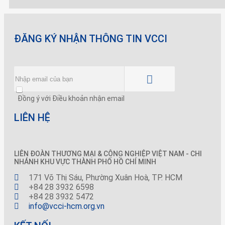
ĐĂNG KÝ NHẬN THÔNG TIN VCCI
Đồng ý với Điều khoản nhận email
LIÊN HỆ
LIÊN ĐOÀN THƯƠNG MẠI &
CÔNG NGHIỆP
VIỆT NAM - CHI
NHÁNH KHU VỰC THÀNH PHỐ HỒ CHÍ MINH
171 Võ Thị Sáu, Phường Xuân Hoà, TP. HCM
+84 28 3932 6598
+84 28 3932 5472
info@vcci-hcm.org.vn