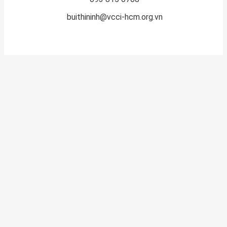
buithininh@vcci-hcm.org.vn