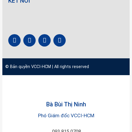
KẾT NỐI
© Bản quyền
VCCI-HCM
| All rights reserved
Bà Bùi Thị Ninh
Phó Giám đốc VCCI-HCM
093 815 0708