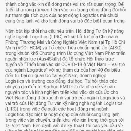
thành công vắc-xin đã đóng một vai trò rất quan trọng. Để
triển khai rộng rãi việc tiêm vắc-xin trong cộng đồng đòi hỏi
sự tham gia tích cực của hoạt động Logistics mà chuỗi
cung ứng lạnh và kho lạnh đóng vai trò đặc biệt quan trọng.
Nắm bắt kịp thời nhu cầu nêu trên, Hội đồng Tư ấn kỹ năng
nghề ngành Logistics (LIRC) với sự hỗ trợ của Chi nhánh
Phòng Thương Mại và Công Nghiệp Việt Nam tại Tp.Hồ Chí
Minh (VCCI-HCM) và Tổ chức Tiêu chuẩn nghề Úc (AISG),
trong khuôn khổ Chương trình Úc cùng Việt Nam Phát triển
nguồn nhân lực (Aus4Skills) đã tổ chức Hội thảo trực
tuyến về “Triển khai vắc xin COVID-19 ở Việt Nam – Vai trò
của ngành Logistics” với sự tham dự của hơn 40 đại biểu
đến từ Đại sứ quán Úc tại Việt Nam, doanh nghiệp
Logistics và trường cao đẳng, đại học. Tại hội thảo các
chuyên gia đến từ Đại học RMIT-Úc đã chia sẻ về các
nguyên tắc và kinh nghiệm triển khai vắc-xin của Úc cho
Việt Nam đồng thời xác định vai trò của ngành Logistics và
vai trò của Hội đồng Tư vấn kỹ năng nghề ngành Logistics
(LIRC) trong việc đề xuất các hoạt động mà ngành
Logistics đặc biệt là hoạt động của chuỗi cung ứng lạnh
trong việc vận chuyển, triển khai vắc-xin trong thời gian tới
tại Việt Nam. Bên cạnh vấn đề kỹ thuật thì các yêu cầu về