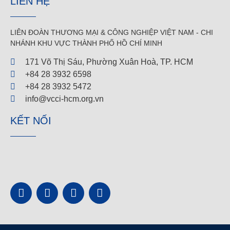
LIÊN HỆ
LIÊN ĐOÀN THƯƠNG MẠI &
CÔNG NGHIỆP
VIỆT NAM - CHI
NHÁNH KHU VỰC THÀNH PHỐ HỒ CHÍ MINH
171 Võ Thị Sáu, Phường Xuân Hoà, TP. HCM
+84 28 3932 6598
+84 28 3932 5472
info@vcci-hcm.org.vn
KẾT NỐI