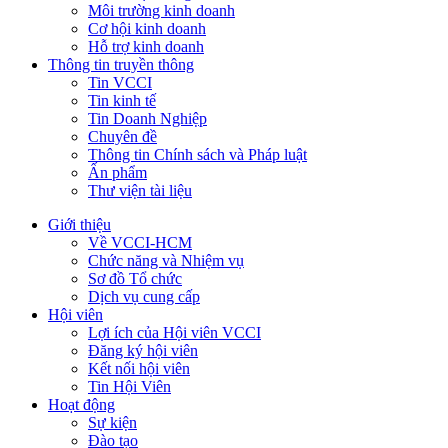
Môi trường kinh doanh
Cơ hội kinh doanh
Hỗ trợ kinh doanh
Thông tin truyền thông
Tin VCCI
Tin kinh tế
Tin Doanh Nghiệp
Chuyên đề
Thông tin Chính sách và Pháp luật
Ấn phẩm
Thư viện tài liệu
Giới thiệu
Về VCCI-HCM
Chức năng và Nhiệm vụ
Sơ đồ Tổ chức
Dịch vụ cung cấp
Hội viên
Lợi ích của Hội viên VCCI
Đăng ký hội viên
Kết nối hội viên
Tin Hội Viên
Hoạt động
Sự kiện
Đào tạo