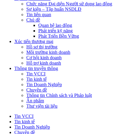
Chức năng Đại diện Người sử dụng lao động
Sự kiện – Tập huấn NSDLĐ
Tin liên quan
Chủ đề
Quan hệ lao động
Phát triển kỹ năng
Phát Triển Bền Vững
Xúc tiến thương mại
Hồ sơ thị trường
Môi trường kinh doanh
Cơ hội kinh doanh
Hỗ trợ kinh doanh
Thông tin truyền thông
Tin VCCI
Tin kinh tế
Tin Doanh Nghiệp
Chuyên đề
Thông tin Chính sách và Pháp luật
Ấn phẩm
Thư viện tài liệu
Tin VCCI
Tin kinh tế
Tin Doanh Nghiệp
Chuyên đề