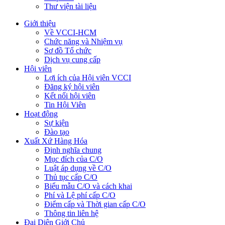
Thư viện tài liệu
Giới thiệu
Về VCCI-HCM
Chức năng và Nhiệm vụ
Sơ đồ Tổ chức
Dịch vụ cung cấp
Hội viên
Lợi ích của Hội viên VCCI
Đăng ký hội viên
Kết nối hội viên
Tin Hội Viên
Hoạt động
Sự kiện
Đào tạo
Xuất Xứ Hàng Hóa
Định nghĩa chung
Mục đích của C/O
Luật áp dụng về C/O
Thủ tục cấp C/O
Biểu mẫu C/O và cách khai
Phí và Lệ phí cấp C/O
Điểm cấp và Thời gian cấp C/O
Thông tin liên hệ
Đại Diện Giới Chủ