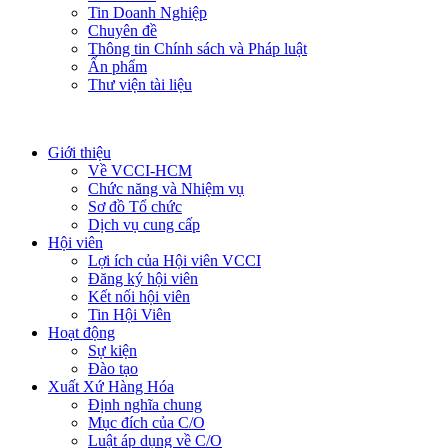
Tin Doanh Nghiệp
Chuyên đề
Thông tin Chính sách và Pháp luật
Ấn phẩm
Thư viện tài liệu
Giới thiệu
Về VCCI-HCM
Chức năng và Nhiệm vụ
Sơ đồ Tổ chức
Dịch vụ cung cấp
Hội viên
Lợi ích của Hội viên VCCI
Đăng ký hội viên
Kết nối hội viên
Tin Hội Viên
Hoạt động
Sự kiện
Đào tạo
Xuất Xứ Hàng Hóa
Định nghĩa chung
Mục đích của C/O
Luật áp dụng về C/O