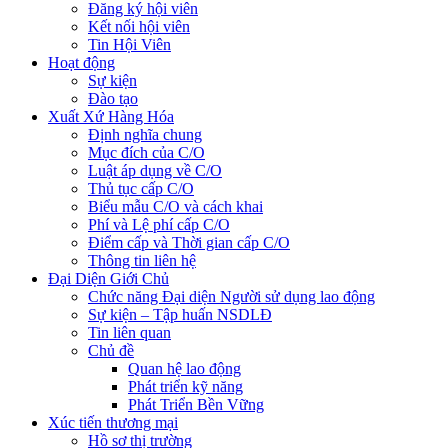
Đăng ký hội viên
Kết nối hội viên
Tin Hội Viên
Hoạt động
Sự kiện
Đào tạo
Xuất Xứ Hàng Hóa
Định nghĩa chung
Mục đích của C/O
Luật áp dụng về C/O
Thủ tục cấp C/O
Biểu mẫu C/O và cách khai
Phí và Lệ phí cấp C/O
Điểm cấp và Thời gian cấp C/O
Thông tin liên hệ
Đại Diện Giới Chủ
Chức năng Đại diện Người sử dụng lao động
Sự kiện – Tập huấn NSDLĐ
Tin liên quan
Chủ đề
Quan hệ lao động
Phát triển kỹ năng
Phát Triển Bền Vững
Xúc tiến thương mại
Hồ sơ thị trường