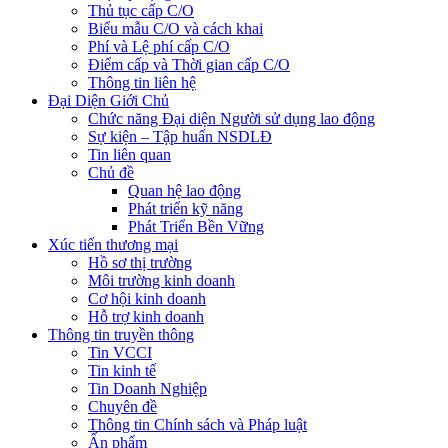
Thủ tục cấp C/O
Biểu mẫu C/O và cách khai
Phí và Lệ phí cấp C/O
Điểm cấp và Thời gian cấp C/O
Thông tin liên hệ
Đại Diện Giới Chủ
Chức năng Đại diện Người sử dụng lao động
Sự kiện – Tập huấn NSDLĐ
Tin liên quan
Chủ đề
Quan hệ lao động
Phát triển kỹ năng
Phát Triển Bền Vững
Xúc tiến thương mại
Hồ sơ thị trường
Môi trường kinh doanh
Cơ hội kinh doanh
Hỗ trợ kinh doanh
Thông tin truyền thông
Tin VCCI
Tin kinh tế
Tin Doanh Nghiệp
Chuyên đề
Thông tin Chính sách và Pháp luật
Ấn phẩm