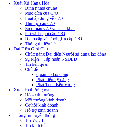
Xuất Xứ Hàng Hóa
Định nghĩa chung
Mục đích của C/O
Luật áp dụng về C/O
Thủ tục cấp C/O
Biểu mẫu C/O và cách khai
Phí và Lệ phí cấp C/O
Điểm cấp và Thời gian cấp C/O
Thông tin liên hệ
Đại Diện Giới Chủ
Chức năng Đại diện Người sử dụng lao động
Sự kiện – Tập huấn NSDLĐ
Tin liên quan
Chủ đề
Quan hệ lao động
Phát triển kỹ năng
Phát Triển Bền Vững
Xúc tiến thương mại
Hồ sơ thị trường
Môi trường kinh doanh
Cơ hội kinh doanh
Hỗ trợ kinh doanh
Thông tin truyền thông
Tin VCCI
Tin kinh tế