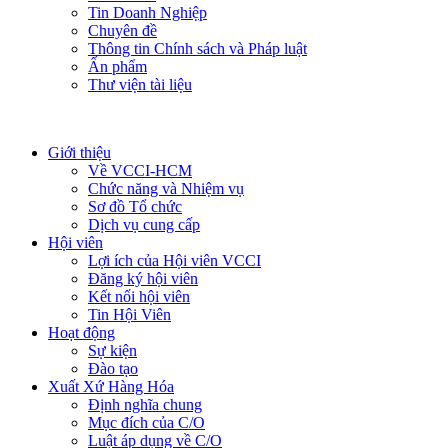
Tin Doanh Nghiệp
Chuyên đề
Thông tin Chính sách và Pháp luật
Ấn phẩm
Thư viện tài liệu
Giới thiệu
Về VCCI-HCM
Chức năng và Nhiệm vụ
Sơ đồ Tổ chức
Dịch vụ cung cấp
Hội viên
Lợi ích của Hội viên VCCI
Đăng ký hội viên
Kết nối hội viên
Tin Hội Viên
Hoạt động
Sự kiện
Đào tạo
Xuất Xứ Hàng Hóa
Định nghĩa chung
Mục đích của C/O
Luật áp dụng về C/O