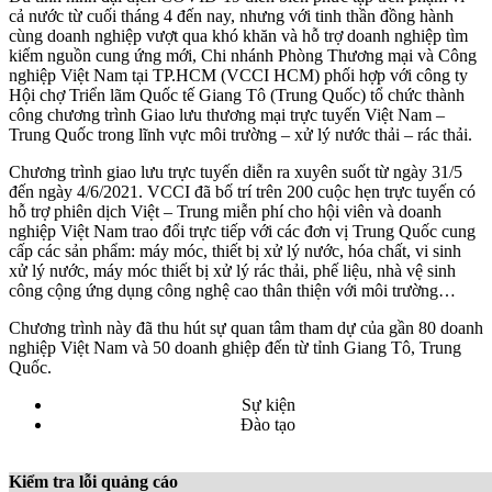
cả nước từ cuối tháng 4 đến nay, nhưng với tinh thần đồng hành
cùng doanh nghiệp vượt qua khó khăn và hỗ trợ doanh nghiệp tìm
kiếm nguồn cung ứng mới, Chi nhánh Phòng Thương mại và Công
nghiệp Việt Nam tại TP.HCM (VCCI HCM) phối hợp với công ty
Hội chợ Triển lãm Quốc tế Giang Tô (Trung Quốc) tổ chức thành
công chương trình Giao lưu thương mại trực tuyến Việt Nam –
Trung Quốc trong lĩnh vực môi trường – xử lý nước thải – rác thải.
Chương trình giao lưu trực tuyến diễn ra xuyên suốt từ ngày 31/5
đến ngày 4/6/2021. VCCI đã bố trí trên 200 cuộc hẹn trực tuyến có
hỗ trợ phiên dịch Việt – Trung miễn phí cho hội viên và doanh
nghiệp Việt Nam trao đổi trực tiếp với các đơn vị Trung Quốc cung
cấp các sản phẩm: máy móc, thiết bị xử lý nước, hóa chất, vi sinh
xử lý nước, máy móc thiết bị xử lý rác thải, phế liệu, nhà vệ sinh
công cộng ứng dụng công nghệ cao thân thiện với môi trường…
Chương trình này đã thu hút sự quan tâm tham dự của gần 80 doanh
nghiệp Việt Nam và 50 doanh ghiệp đến từ tỉnh Giang Tô, Trung
Quốc.
Sự kiện
Đào tạo
Kiểm tra lỗi quảng cáo