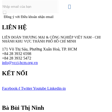
Đồng ý với Điều khoản nhận email
LIÊN HỆ
LIÊN ĐOÀN THƯƠNG MẠI &
CÔNG NGHIỆP
VIỆT NAM - CHI
NHÁNH KHU VỰC THÀNH PHỐ HỒ CHÍ MINH
171 Võ Thị Sáu, Phường Xuân Hoà, TP. HCM
+84 28 3932 6598
+84 28 3932 5472
info@vcci-hcm.org.vn
KẾT NỐI
Facebook-f
Twitter
Youtube
Linkedin-in
© Bản quyền
VCCI-HCM
| All rights reserved
Bà Bùi Thị Ninh