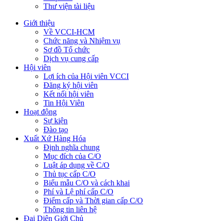
Thư viện tài liệu
Giới thiệu
Về VCCI-HCM
Chức năng và Nhiệm vụ
Sơ đồ Tổ chức
Dịch vụ cung cấp
Hội viên
Lợi ích của Hội viên VCCI
Đăng ký hội viên
Kết nối hội viên
Tin Hội Viên
Hoạt động
Sự kiện
Đào tạo
Xuất Xứ Hàng Hóa
Định nghĩa chung
Mục đích của C/O
Luật áp dụng về C/O
Thủ tục cấp C/O
Biểu mẫu C/O và cách khai
Phí và Lệ phí cấp C/O
Điểm cấp và Thời gian cấp C/O
Thông tin liên hệ
Đại Diện Giới Chủ