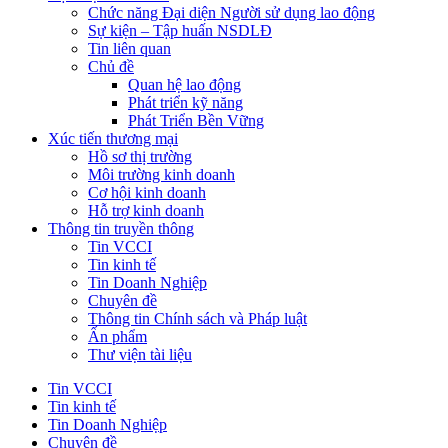
Chức năng Đại diện Người sử dụng lao động
Sự kiện – Tập huấn NSDLĐ
Tin liên quan
Chủ đề
Quan hệ lao động
Phát triển kỹ năng
Phát Triển Bền Vững
Xúc tiến thương mại
Hồ sơ thị trường
Môi trường kinh doanh
Cơ hội kinh doanh
Hỗ trợ kinh doanh
Thông tin truyền thông
Tin VCCI
Tin kinh tế
Tin Doanh Nghiệp
Chuyên đề
Thông tin Chính sách và Pháp luật
Ấn phẩm
Thư viện tài liệu
Tin VCCI
Tin kinh tế
Tin Doanh Nghiệp
Chuyên đề