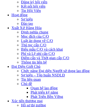
Đăng ký hội viên
Kết nối hội viên
Tin Hội Viên
Hoạt động
Sự kiện
Đào tạo
Xuất Xứ Hàng Hóa
Định nghĩa chung
Mục đích của C/O
Luật áp dụng về C/O
Thủ tục cấp C/O
Biểu mẫu C/O và cách khai
Phí và Lệ phí cấp C/O
Điểm cấp và Thời gian cấp C/O
Thông tin liên hệ
Đại Diện Giới Chủ
Chức năng Đại diện Người sử dụng lao động
Sự kiện – Tập huấn NSDLĐ
Tin liên quan
Chủ đề
Quan hệ lao động
Phát triển kỹ năng
Phát Triển Bền Vững
Xúc tiến thương mại
Hồ sơ thị trường