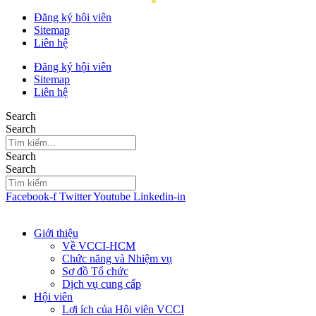
Đăng ký hội viên
Sitemap
Liên hệ
Đăng ký hội viên
Sitemap
Liên hệ
Search
Search
Search
Search
Facebook-f
Twitter
Youtube
Linkedin-in
Giới thiệu
Về VCCI-HCM
Chức năng và Nhiệm vụ
Sơ đồ Tổ chức
Dịch vụ cung cấp
Hội viên
Lợi ích của Hội viên VCCI