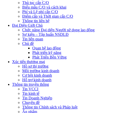
Thủ tục cấp C/O
Biểu mẫu C/O và cách khai
Phí và Lệ phí cấp C/O
Điểm cấp và Thời gian cấp C/O
Thông tin liên hệ
Đại Diện Giới Chủ
Chức năng Đại diện Người sử dụng lao động
Sự kiện – Tập huấn NSDLĐ
Tin liên quan
Chủ đề
Quan hệ lao động
Phát triển kỹ năng
Phát Triển Bền Vững
Xúc tiến thương mại
Hồ sơ thị trường
Môi trường kinh doanh
Cơ hội kinh doanh
Hỗ trợ kinh doanh
Thông tin truyền thông
Tin VCCI
Tin kinh tế
Tin Doanh Nghiệp
Chuyên đề
Thông tin Chính sách và Pháp luật
Ấn phẩm