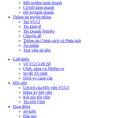
Môi trường kinh doanh
Cơ hội kinh doanh
Hỗ trợ kinh doanh
Thông tin truyền thông
Tin VCCI
Tin kinh tế
Tin Doanh Nghiệp
Chuyên đề
Thông tin Chính sách và Pháp luật
Ấn phẩm
Thư viện tài liệu
Giới thiệu
Về VCCI-HCM
Chức năng và Nhiệm vụ
Sơ đồ Tổ chức
Dịch vụ cung cấp
Hội viên
Lợi ích của Hội viên VCCI
Đăng ký hội viên
Kết nối hội viên
Tin Hội Viên
Hoạt động
Sự kiện
Đào tạo