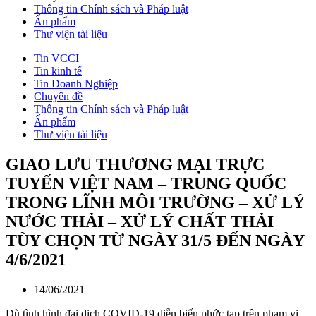
Thông tin Chính sách và Pháp luật
Ấn phẩm
Thư viện tài liệu
Tin VCCI
Tin kinh tế
Tin Doanh Nghiệp
Chuyên đề
Thông tin Chính sách và Pháp luật
Ấn phẩm
Thư viện tài liệu
GIAO LƯU THƯƠNG MẠI TRỰC
TUYẾN VIỆT NAM – TRUNG QUỐC
TRONG LĨNH MÔI TRƯỜNG – XỬ LÝ
NƯỚC THẢI – XỬ LÝ CHẤT THẢI
TÙY CHỌN TỪ NGÀY 31/5 ĐẾN NGÀY
4/6/2021
14/06/2021
Dù tình hình đại dịch COVID-19 diễn biến phức tạp trên phạm vi