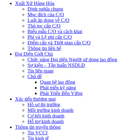
Xuất Xứ Hàng Hóa
Định nghĩa chung
Mục đích của C/O
Luật áp dụng về C/O
Thủ tục cấp C/O
Biểu mẫu C/O và cách khai
Phí và Lệ phí cấp C/O
Điểm cấp và Thời gian cấp C/O
Thông tin liên hệ
Đại Diện Giới Chủ
Chức năng Đại diện Người sử dụng lao động
Sự kiện – Tập huấn NSDLĐ
Tin liên quan
Chủ đề
Quan hệ lao động
Phát triển kỹ năng
Phát Triển Bền Vững
Xúc tiến thương mại
Hồ sơ thị trường
Môi trường kinh doanh
Cơ hội kinh doanh
Hỗ trợ kinh doanh
Thông tin truyền thông
Tin VCCI
Tin kinh tế