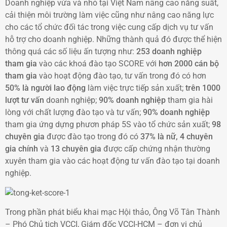
Doanh nghiệp vừa và nhỏ tại Việt Nam nâng cao năng suất,
cải thiện môi trường làm việc cũng như nâng cao năng lực
cho các tổ chức đối tác trong việc cung cấp dịch vụ tư vấn
hỗ trợ cho doanh nghiệp. Những thành quả đó được thể hiện
thông quá các số liệu ấn tượng như:
253 doanh nghiệp
tham gia
vào các khoá đào tạo SCORE với
hơn 2000 cán bộ
tham gia
vào hoạt động đào tạo, tư vấn trong đó có hơn
50% là người lao động
làm việc trực tiếp sản xuất;
trên 1000
lượt tư vấn
doanh nghiệp;
90% doanh nghiệp
tham gia hài
lòng với chất lượng đào tạo và tư vấn;
90% doanh nghiệp
tham gia ứng dựng phươn pháp 5S vào tổ chức sản xuất;
98
chuyên gia
được đào tạo trong đó có
37% là nữ, 4 chuyên
gia chính
và
13 chuyên gia
được cấp chứng nhận thường
xuyên tham gia vào các hoạt động tư vấn đào tạo tại doanh
nghiệp.
Trong phần phát biểu khai mạc Hội thảo, Ông Võ Tân Thành
– Phó Chủ tịch VCCI, Giám đốc VCCI-HCM – đơn vị chủ