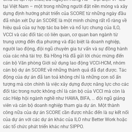
tại Việt Nam – một trong những người đặt nền móng và xây
dựng định hướng phát triển của SCORE từ những ngày đầu
đã nhận xét Dự án SCORE là một minh chứng rất rõ ràng về
hiệu quả của sự hợp tác ba bên và nổ lực chung của ILO,
VCCI và các đối tác có liên quan, cơ quan ban ngành từ
trung ương đến địa phương và đặc biệt là doanh nghiệp,
người lao động, đội ngũ chuyên gia tư vấn và sự đồng hành
của các nhà tài trợ. Bà Hồng Hà đã gửi lời chúc mừng đến
cán bộ Văn phòng Giới sử dụng lao động VCCI-HCM, nhóm
cán bộ dự án SCORE về những thành quả đã đạt được. Tác
động của dự án đã lan toả không chỉ là những con số ấn
tượng mà còn chính là việc xây dựng được năng lực cho các
đối tác trong nước không chỉ là cán bộ của VCCI mà còn là
các Hiệp hội ngành nghề như HAWA, BIFA, … đội ngũ giảng
viên và cán bộ doanh nghiệp tham gia dự án. Một thành
công nữa của dự án SCORE cần được nhắc đến là sự kết nối
của dự án với các dự án khác của ILO như Better Work hoặc
các tổ chức phát triển khác như SIPPO.