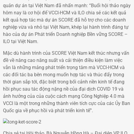
quản dự án tại Việt Nam đã nhấn mạnh: “Buổi hội thảo ngày
hôm nay là cơ hội để VCCI-HCM và ILO chia sẻ các kết quả
kết quả hợp tác mà dự án SCORE đã hỗ trợ cho các doanh
nghiệp vừa và nhỏ tại Việt Nam, khép lại hành trình đáng tự
hào của dự án Phát triển Doanh nghiệp Bền vững SCORE –
ILO tại Việt Nam.
Mặc dù hành trình của SCORE Việt Nam kết thúc nhưng vấn
đề về nâng cao năng suất và cải thiện điều kiện làm việc
vẫn là những mảng phát triển trọng tâm mà VCCI-HCM và
các đối tác ba bên mong muốn hợp tác và thúc đẩy trong
thời gian sắp tới, đặc biệt trong bối cảnh nền kinh tế đang
hồi phục sau tác động nặng nề của đại dịch COVID 19 và
ảnh hưởng của của cuộc cách mạng Công Nghiệp 4.0 mà
VCCI là một trong những thành viên tích cực của các Ủy Ban
Quốc gia về phục hồi và phát triển kinh tế”.
Chia sẻ tại Hội thảo, Bà Nguyễn Hồng Hà – Đại diện VP ILO