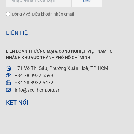
Đồng ý với Điều khoản nhận email
LIÊN HỆ
LIÊN ĐOÀN THƯƠNG MẠI &
CÔNG NGHIỆP
VIỆT NAM - CHI
NHÁNH KHU VỰC THÀNH PHỐ HỒ CHÍ MINH
171 Võ Thị Sáu, Phường Xuân Hoà, TP. HCM
+84 28 3932 6598
+84 28 3932 5472
info@vcci-hcm.org.vn
KẾT NỐI