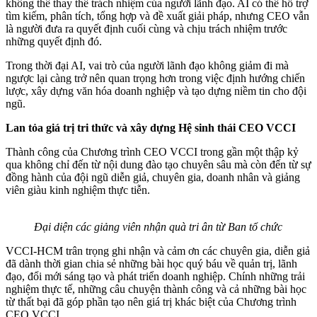
không thể thay thế trách nhiệm của người lãnh đạo. AI có thể hỗ trợ
tìm kiếm, phân tích, tổng hợp và đề xuất giải pháp, nhưng CEO vẫn
là người đưa ra quyết định cuối cùng và chịu trách nhiệm trước
những quyết định đó.
Trong thời đại AI, vai trò của người lãnh đạo không giảm đi mà
ngược lại càng trở nên quan trọng hơn trong việc định hướng chiến
lược, xây dựng văn hóa doanh nghiệp và tạo dựng niềm tin cho đội
ngũ.
Lan tỏa giá trị tri thức và xây dựng Hệ sinh thái CEO VCCI
Thành công của Chương trình CEO VCCI trong gần một thập kỷ
qua không chỉ đến từ nội dung đào tạo chuyên sâu mà còn đến từ sự
đồng hành của đội ngũ diễn giả, chuyên gia, doanh nhân và giảng
viên giàu kinh nghiệm thực tiễn.
Đại diện các giảng viên nhận quà tri ân từ Ban tổ chức
VCCI-HCM trân trọng ghi nhận và cảm ơn các chuyên gia, diễn giả
đã dành thời gian chia sẻ những bài học quý báu về quản trị, lãnh
đạo, đổi mới sáng tạo và phát triển doanh nghiệp. Chính những trải
nghiệm thực tế, những câu chuyện thành công và cả những bài học
từ thất bại đã góp phần tạo nên giá trị khác biệt của Chương trình
CEO VCCI.