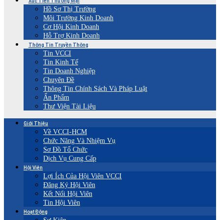
Xúc Tiến Thương Mại
Hồ Sơ Thị Trường
Môi Trường Kinh Doanh
Cơ Hội Kinh Doanh
Hỗ Trợ Kinh Doanh
Thông Tin Truyền Thông
Tin VCCI
Tin Kinh Tế
Tin Doanh Nghiệp
Chuyên Đề
Thông Tin Chính Sách Và Pháp Luật
Ấn Phẩm
Thư Viện Tài Liệu
Giới Thiệu
Về VCCI-HCM
Chức Năng Và Nhiệm Vụ
Sơ Đồ Tổ Chức
Dịch Vụ Cung Cấp
Hội Viên
Lợi Ích Của Hội Viên VCCI
Đăng Ký Hội Viên
Kết Nối Hội Viên
Tin Hội Viên
Hoạt Động