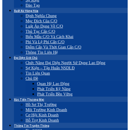
Sự Kiện
Đào Tạo
Xuất Xứ Hàng Hóa
Định Nghĩa Chung
Mục Đích Của C/O
Luật Áp Dụng Về C/O
Thủ Tục Cấp C/O
Biểu Mẫu C/O Và Cách Khai
Phí Và Lệ Phí Cấp C/O
Điểm Cấp Và Thời Gian Cấp C/O
Thông Tin Liên Hệ
Đại Diện Giới Chủ
Chức Năng Đại Diện Người Sử Dụng Lao Động
Sự Kiện – Tập Huấn NSDLĐ
Tin Liên Quan
Chủ Đề
Quan Hệ Lao Động
Phát Triển Kỹ Năng
Phát Triển Bền Vững
Xúc Tiến Thương Mại
Hồ Sơ Thị Trường
Môi Trường Kinh Doanh
Cơ Hội Kinh Doanh
Hỗ Trợ Kinh Doanh
Thông Tin Truyền Thông