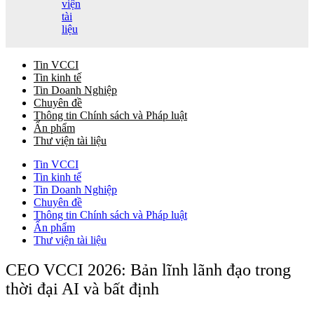
viện
tài
liệu
Tin VCCI
Tin kinh tế
Tin Doanh Nghiệp
Chuyên đề
Thông tin Chính sách và Pháp luật
Ấn phẩm
Thư viện tài liệu
Tin VCCI
Tin kinh tế
Tin Doanh Nghiệp
Chuyên đề
Thông tin Chính sách và Pháp luật
Ấn phẩm
Thư viện tài liệu
CEO VCCI 2026: Bản lĩnh lãnh đạo trong
thời đại AI và bất định