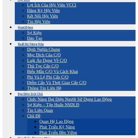
Lợi Ích Của Hội Viên VCCI
Đăng Ký Hội Viên
Kết Nối Hội Viên
Tin Hội Viên
Hoạt Động
Sự Kiện
Đào Tạo
Xuất Xứ Hàng Hóa
Định Nghĩa Chung
Mục Đích Của C/O
Luật Áp Dụng Về C/O
Thủ Tục Cấp C/O
Biểu Mẫu C/O Và Cách Khai
Phí Và Lệ Phí Cấp C/O
Điểm Cấp Và Thời Gian Cấp C/O
Thông Tin Liên Hệ
Đại Diện Giới Chủ
Chức Năng Đại Diện Người Sử Dụng Lao Động
Sự Kiện – Tập Huấn NSDLĐ
Tin Liên Quan
Chủ Đề
Quan Hệ Lao Động
Phát Triển Kỹ Năng
Phát Triển Bền Vững