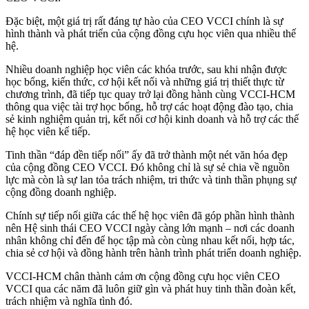
Đặc biệt, một giá trị rất đáng tự hào của CEO VCCI chính là sự
hình thành và phát triển của cộng đồng cựu học viên qua nhiều thế
hệ.
Nhiều doanh nghiệp học viên các khóa trước, sau khi nhận được
học bổng, kiến thức, cơ hội kết nối và những giá trị thiết thực từ
chương trình, đã tiếp tục quay trở lại đồng hành cùng VCCI-HCM
thông qua việc tài trợ học bổng, hỗ trợ các hoạt động đào tạo, chia
sẻ kinh nghiệm quản trị, kết nối cơ hội kinh doanh và hỗ trợ các thế
hệ học viên kế tiếp.
Tinh thần “đáp đền tiếp nối” ấy đã trở thành một nét văn hóa đẹp
của cộng đồng CEO VCCI. Đó không chỉ là sự sẻ chia về nguồn
lực mà còn là sự lan tỏa trách nhiệm, tri thức và tinh thần phụng sự
cộng đồng doanh nghiệp.
Chính sự tiếp nối giữa các thế hệ học viên đã góp phần hình thành
nên Hệ sinh thái CEO VCCI ngày càng lớn mạnh – nơi các doanh
nhân không chỉ đến để học tập mà còn cùng nhau kết nối, hợp tác,
chia sẻ cơ hội và đồng hành trên hành trình phát triển doanh nghiệp.
VCCI-HCM chân thành cảm ơn cộng đồng cựu học viên CEO
VCCI qua các năm đã luôn giữ gìn và phát huy tinh thần đoàn kết,
trách nhiệm và nghĩa tình đó.