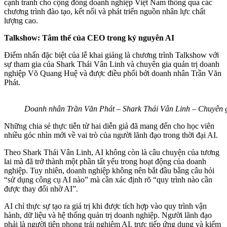
cạnh tranh cho cộng đồng doanh nghiệp Việt Nam thông qua các
chương trình đào tạo, kết nối và phát triển nguồn nhân lực chất
lượng cao.
Talkshow: Tâm thế của CEO trong kỷ nguyên AI
Điểm nhấn đặc biệt của lễ khai giảng là chương trình Talkshow với
sự tham gia của Shark Thái Vân Linh và chuyên gia quản trị doanh
nghiệp Võ Quang Huệ và được điều phối bởi doanh nhân Trần Văn
Phát.
Doanh nhân Trần Văn Phát – Shark Thái Vân Linh – Chuyên gi
Những chia sẻ thực tiễn từ hai diễn giả đã mang đến cho học viên
nhiều góc nhìn mới về vai trò của người lãnh đạo trong thời đại AI.
Theo Shark Thái Vân Linh, AI không còn là câu chuyện của tương
lai mà đã trở thành một phần tất yếu trong hoạt động của doanh
nghiệp. Tuy nhiên, doanh nghiệp không nên bắt đầu bằng câu hỏi
“sử dụng công cụ AI nào” mà cần xác định rõ “quy trình nào cần
được thay đổi nhờ AI”.
AI chỉ thực sự tạo ra giá trị khi được tích hợp vào quy trình vận
hành, dữ liệu và hệ thống quản trị doanh nghiệp. Người lãnh đạo
phải là người tiên phong trải nghiệm AI, trực tiếp ứng dụng và kiểm