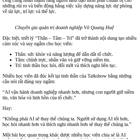
Ông cũng nhấn mạnh rằng người lãnh đạo luôn phải chuẩn bị cho
những rủi ro và biến động bằng việc xây dựng năng lực dự phòng
về tài lực, trí lực và thể lực.
Chuyên gia quản trị doanh nghiệp Võ Quang Huệ
Đặc biệt, triết lý “Thân – Tâm – Trí” đã trở thành nội dung tạo nhiều
cảm xúc và suy ngẫm cho học viên:
Thân: sức khỏe và năng lượng để dẫn dắt tổ chức.
Tâm: chính trực, nhân văn và giữ vững niềm tin.
Trí: tinh thần học hỏi, đổi mới và thích nghi liên tục.
Nhiều học viên đã đúc kết lại tinh thần của Talkshow bằng những
câu nói rất đáng suy ngẫm:
“AI vận hành doanh nghiệp nhanh hơn, nhưng con người giữ niềm
tin, văn hóa và linh hồn của tổ chức.”
Hay:
“Không phải AI sẽ thay thế chúng ta. Người sử dụng AI tốt hơn,
học hỏi nhanh hơn và thích nghi nhanh hơn sẽ thay thế chúng ta.”
Một bài học quan trọng khác được nhiều học viên chia sẻ là AI