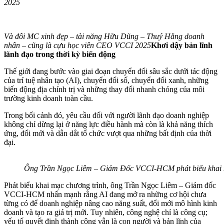
2025
Và đôi MC xinh đẹp – tài năng Hữu Dũng – Thuý Hằng doanh
nhân – cũng là cựu học viên CEO VCCI 2025
Khơi dậy bản lĩnh
lãnh đạo trong thời kỳ biến động
Thế giới đang bước vào giai đoạn chuyển đổi sâu sắc dưới tác động
của trí tuệ nhân tạo (AI), chuyển đổi số, chuyển đổi xanh, những
biến động địa chính trị và những thay đổi nhanh chóng của môi
trường kinh doanh toàn cầu.
Trong bối cảnh đó, yêu cầu đối với người lãnh đạo doanh nghiệp
không chỉ dừng lại ở năng lực điều hành mà còn là khả năng thích
ứng, đổi mới và dẫn dắt tổ chức vượt qua những bất định của thời
đại.
Ông Trần Ngọc Liêm – Giám Đốc VCCI-HCM phát biểu khai
Phát biểu khai mạc chương trình, ông Trần Ngọc Liêm – Giám đốc
VCCI-HCM nhấn mạnh rằng AI đang mở ra những cơ hội chưa
từng có để doanh nghiệp nâng cao năng suất, đổi mới mô hình kinh
doanh và tạo ra giá trị mới. Tuy nhiên, công nghệ chỉ là công cụ;
yếu tố quyết định thành công vẫn là con người và bản lĩnh của