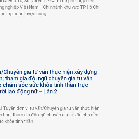
i xã Hòa Tú, Sở Nội vụ TP Cần Thơ phối hợp Liên
g nghiệp Việt Nam – Chi nhánh khu vực TP Hồ Chí
mạc lớp huấn luyện công
n/Chuyên gia tư vấn thực hiện xây dựng
n; tham gia đội ngũ chuyên gia tư vấn
ợ chăm sóc sức khỏe tinh thần trực
ời lao động nữ – Lần 2
Tuyển đơn vị tư vấn/Chuyên gia tư vấn thực hiện
ch bản; tham gia đội ngũ chuyên gia tư vấn cho nền
c khỏe tinh thần