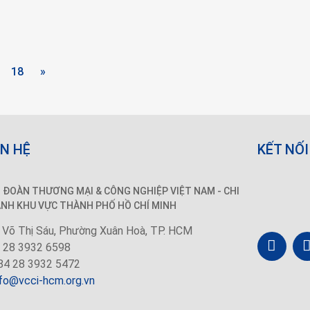
18
»
ÊN HỆ
KẾT NỐI
N ĐOÀN THƯƠNG MẠI &
CÔNG NGHIỆP
VIỆT NAM - CHI
NH KHU VỰC THÀNH PHỐ HỒ CHÍ MINH
 Võ Thị Sáu, Phường Xuân Hoà, TP. HCM
 28 3932 6598
4 28 3932 5472
nfo@vcci-hcm.org.vn