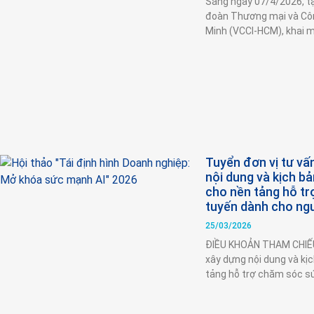
Sáng ngày 07/4/2026, tạ
đoàn Thương mại và Côn
Minh (VCCI-HCM), khai 
Tuyển đơn vị tư vấ
nội dung và kịch bả
cho nền tảng hỗ tr
tuyến dành cho ngư
25/03/2026
ĐIỀU KHOẢN THAM CHIẾU 
xây dựng nội dung và kị
tảng hỗ trợ chăm sóc sứ