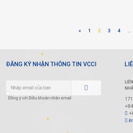
«
1
2
3
4
…
ĐĂNG KÝ NHẬN THÔNG TIN VCCI
LI
LIÊ
NHÁ
Đồng ý với Điều khoản nhận email
171
+84
+8
i