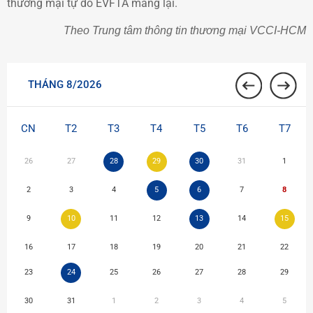
thương mại tự do EVFTA mang lại.
Theo Trung tâm thông tin thương mại VCCI-HCM
THÁNG 8/2026
CN
T2
T3
T4
T5
T6
T7
26
27
28
29
30
31
1
2
3
4
5
6
7
8
9
10
11
12
13
14
15
16
17
18
19
20
21
22
23
24
25
26
27
28
29
30
31
1
2
3
4
5