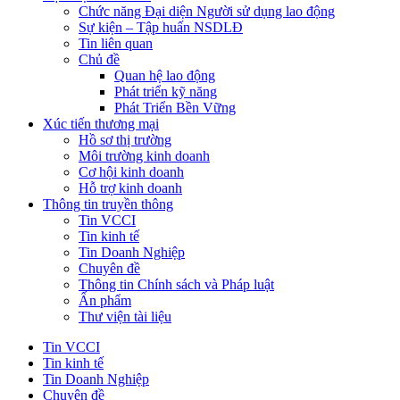
Chức năng Đại diện Người sử dụng lao động
Sự kiện – Tập huấn NSDLĐ
Tin liên quan
Chủ đề
Quan hệ lao động
Phát triển kỹ năng
Phát Triển Bền Vững
Xúc tiến thương mại
Hồ sơ thị trường
Môi trường kinh doanh
Cơ hội kinh doanh
Hỗ trợ kinh doanh
Thông tin truyền thông
Tin VCCI
Tin kinh tế
Tin Doanh Nghiệp
Chuyên đề
Thông tin Chính sách và Pháp luật
Ấn phẩm
Thư viện tài liệu
Tin VCCI
Tin kinh tế
Tin Doanh Nghiệp
Chuyên đề