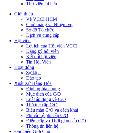
Thư viện tài liệu
Giới thiệu
Về VCCI-HCM
Chức năng và Nhiệm vụ
Sơ đồ Tổ chức
Dịch vụ cung cấp
Hội viên
Lợi ích của Hội viên VCCI
Đăng ký hội viên
Kết nối hội viên
Tin Hội Viên
Hoạt động
Sự kiện
Đào tạo
Xuất Xứ Hàng Hóa
Định nghĩa chung
Mục đích của C/O
Luật áp dụng về C/O
Thủ tục cấp C/O
Biểu mẫu C/O và cách khai
Phí và Lệ phí cấp C/O
Điểm cấp và Thời gian cấp C/O
Thông tin liên hệ
Đại Diện Giới Chủ