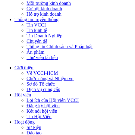
Môi trường kinh doanh
Cơ hội kinh doanh
Hỗ trợ kinh doanh
Thông tin truyền thông
Tin VCCI
Tin kinh tế
Tin Doanh Nghiệp
Chuyên đề
Thông tin Chính sách và Pháp luật
Ấn phẩm
Thư viện tài liệu
Giới thiệu
Về VCCI-HCM
Chức năng và Nhiệm vụ
Sơ đồ Tổ chức
Dịch vụ cung cấp
Hội viên
Lợi ích của Hội viên VCCI
Đăng ký hội viên
Kết nối hội viên
Tin Hội Viên
Hoạt động
Sự kiện
Đào tạo