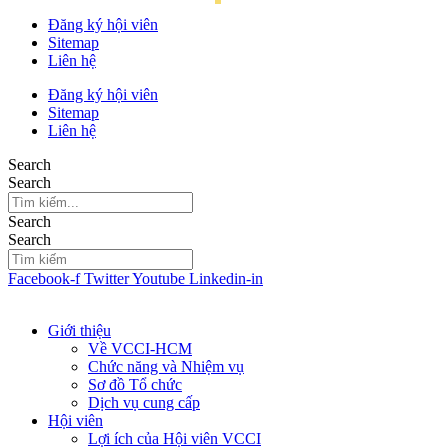
Đăng ký hội viên
Sitemap
Liên hệ
Đăng ký hội viên
Sitemap
Liên hệ
Search
Search
Search
Search
Facebook-f
Twitter
Youtube
Linkedin-in
Giới thiệu
Về VCCI-HCM
Chức năng và Nhiệm vụ
Sơ đồ Tổ chức
Dịch vụ cung cấp
Hội viên
Lợi ích của Hội viên VCCI