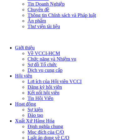
Tin Doanh Nghiệp
Chuyên đề
Thông tin Chính sách và Pháp luật
Ấn phẩm
Thư viện tài liệu
Giới thiệu
Về VCCI-HCM
Chức năng và Nhiệm vụ
Sơ đồ Tổ chức
Dịch vụ cung cấp
Hội viên
Lợi ích của Hội viên VCCI
Đăng ký hội viên
Kết nối hội viên
Tin Hội Viên
Hoạt động
Sự kiện
Đào tạo
Xuất Xứ Hàng Hóa
Định nghĩa chung
Mục đích của C/O
Luật áp dụng về C/O