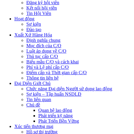
Đăng ký hội viên
Kết nối hội viên
Tin Hội Viên
Hoạt động
Sự kiện
Đào tạo
Xuất Xứ Hàng Hóa
Định nghĩa chung
Mục đích của C/O
Luật áp dụng về C/O
Thủ tục cấp C/O
Biểu mẫu C/O và cách khai
Phí và Lệ phí cấp C/O
Điểm cấp và Thời gian cấp C/O
Thông tin liên hệ
Đại Diện Giới Chủ
Chức năng Đại diện Người sử dụng lao động
Sự kiện – Tập huấn NSDLĐ
Tin liên quan
Chủ đề
Quan hệ lao động
Phát triển kỹ năng
Phát Triển Bền Vững
Xúc tiến thương mại
Hồ sơ thị trường