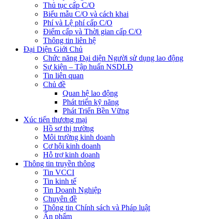
Thủ tục cấp C/O
Biểu mẫu C/O và cách khai
Phí và Lệ phí cấp C/O
Điểm cấp và Thời gian cấp C/O
Thông tin liên hệ
Đại Diện Giới Chủ
Chức năng Đại diện Người sử dụng lao động
Sự kiện – Tập huấn NSDLĐ
Tin liên quan
Chủ đề
Quan hệ lao động
Phát triển kỹ năng
Phát Triển Bền Vững
Xúc tiến thương mại
Hồ sơ thị trường
Môi trường kinh doanh
Cơ hội kinh doanh
Hỗ trợ kinh doanh
Thông tin truyền thông
Tin VCCI
Tin kinh tế
Tin Doanh Nghiệp
Chuyên đề
Thông tin Chính sách và Pháp luật
Ấn phẩm