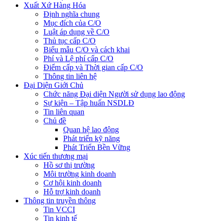
Xuất Xứ Hàng Hóa
Định nghĩa chung
Mục đích của C/O
Luật áp dụng về C/O
Thủ tục cấp C/O
Biểu mẫu C/O và cách khai
Phí và Lệ phí cấp C/O
Điểm cấp và Thời gian cấp C/O
Thông tin liên hệ
Đại Diện Giới Chủ
Chức năng Đại diện Người sử dụng lao động
Sự kiện – Tập huấn NSDLĐ
Tin liên quan
Chủ đề
Quan hệ lao động
Phát triển kỹ năng
Phát Triển Bền Vững
Xúc tiến thương mại
Hồ sơ thị trường
Môi trường kinh doanh
Cơ hội kinh doanh
Hỗ trợ kinh doanh
Thông tin truyền thông
Tin VCCI
Tin kinh tế