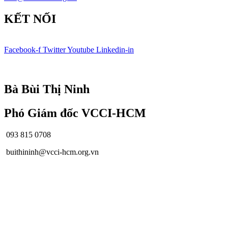
KẾT NỐI
Facebook-f
Twitter
Youtube
Linkedin-in
© Bản quyền
VCCI-HCM
| All rights reserved
Bà Bùi Thị Ninh
Phó Giám đốc VCCI-HCM
093 815 0708
buithininh@vcci-hcm.org.vn