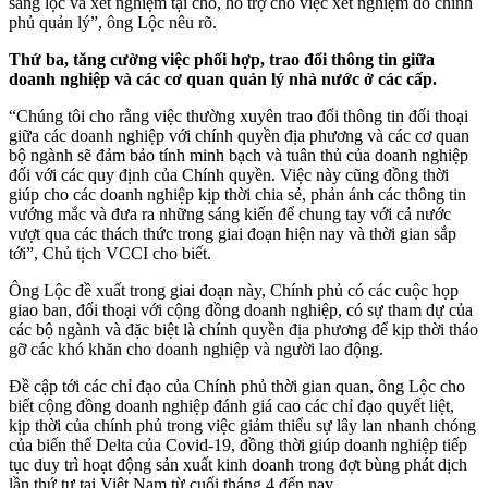
sàng lọc và xét nghiệm tại chỗ, hỗ trợ cho việc xét nghiệm do chính
phủ quản lý”, ông Lộc nêu rõ.
Thứ ba, tăng cường việc phối hợp, trao đổi thông tin giữa
doanh nghiệp và các cơ quan quản lý nhà nước ở các cấp.
“Chúng tôi cho rằng việc thường xuyên trao đổi thông tin đối thoại
giữa các doanh nghiệp với chính quyền địa phương và các cơ quan
bộ ngành sẽ đảm bảo tính minh bạch và tuân thủ của doanh nghiệp
đối với các quy định của Chính quyền. Việc này cũng đồng thời
giúp cho các doanh nghiệp kịp thời chia sẻ, phản ánh các thông tin
vướng mắc và đưa ra những sáng kiến để chung tay với cả nước
vượt qua các thách thức trong giai đoạn hiện nay và thời gian sắp
tới”, Chủ tịch VCCI cho biết.
Ông Lộc đề xuất trong giai đoạn này, Chính phủ có các cuộc họp
giao ban, đối thoại với cộng đồng doanh nghiệp, có sự tham dự của
các bộ ngành và đặc biệt là chính quyền địa phương để kịp thời tháo
gỡ các khó khăn cho doanh nghiệp và người lao động.
Đề cập tới các chỉ đạo của Chính phủ thời gian quan, ông Lộc cho
biết cộng đồng doanh nghiệp đánh giá cao các chỉ đạo quyết liệt,
kịp thời của chính phủ trong việc giảm thiểu sự lây lan nhanh chóng
của biến thể Delta của Covid-19, đồng thời giúp doanh nghiệp tiếp
tục duy trì hoạt động sản xuất kinh doanh trong đợt bùng phát dịch
lần thứ tư tại Việt Nam từ cuối tháng 4 đến nay.