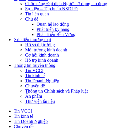
Chức năng Đại diện Người sử dụng lao động
Sự kiện – Tập huấn NSDLĐ
Tin liên quan
Chủ đề
Quan hệ lao động
Phát triển kỹ năng
Phát Triển Bền Vững
Xúc tiến thương mại
Hồ sơ thị trường
Môi trường kinh doanh
Cơ hội kinh doanh
Hỗ trợ kinh doanh
Thông tin truyền thông
Tin VCCI
Tin kinh tế
Tin Doanh Nghiệp
Chuyên đề
Thông tin Chính sách và Pháp luật
Ấn phẩm
Thư viện tài liệu
Tin VCCI
Tin kinh tế
Tin Doanh Nghiệp
Chuyên đề