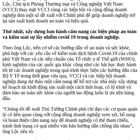
Lộc, Chủ tịch Phòng Thương mại và Công nghiệp Việt Nam
(VCCI) thay mặt VCCI cùng các hiệp hội và cộng đồng doanh
nghiệp đưa một số đề xuất với Chính phủ để giúp doanh nghiệp trở
lại sản xuất kinh doanh an toàn và hiệu quả.
Thứ nhất, xây dựng ban hành cẩm nang các biện pháp an toàn
và kiểm soát sự lây nhiễm covid 19 trong doanh nghiệp.
Theo ông Lộc, trên cơ sở các hướng dẫn về an toàn và sức khỏe,
phù hợp với các yêu cầu về kiểm soát dịch bệnh Covid-19 của chính
phủ Việt Nam và các tiêu chuẩn của Tổ chức y tế Thế giới (WHO),
kinh nghiệm của các quốc gia khác cũng như các bài học thực hành
tốt từ các doanh nghiệp trong quá trình thực hiện các hướng dẫn của
Bộ Y Tế trong thời gian vừa qua, VCCI và các hiệp hội doanh
nghiệp đang dự thảo một cẩm nang để hỗ trợ các nhà máy xây dựng
kế hoạch tái khởi động sản xuất một cách linh hoạt, có lộ trình và
đảm bảo an toàn sức khỏe của người lao động luôn là ưu tiên hàng
đầu.
“Chúng tôi đề xuất Thủ Tướng Chính phủ chỉ đạo các cơ quan quản
lý có liên quan cùng với cộng đồng doanh nghiệp xem xét, bổ sung
và hoàn thiện cẩm nang này để doanh nghiệp có thể tham chiếu,
tránh tình trạng có quá nhiều văn bản hướng dẫn chồng lấn nhau”,
ông Lộc nêu rõ.