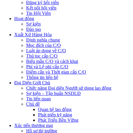
Đăng ký hội viên
Kết nối hội viên
Tin Hội Viên
Hoạt động
Sự kiện
Đào tạo
Xuất Xứ Hàng Hóa
Định nghĩa chung
Mục đích của C/O
Luật áp dụng về C/O
Thủ tục cấp C/O
Biểu mẫu C/O và cách khai
Phí và Lệ phí cấp C/O
Điểm cấp và Thời gian cấp C/O
Thông tin liên hệ
Đại Diện Giới Chủ
Chức năng Đại diện Người sử dụng lao động
Sự kiện – Tập huấn NSDLĐ
Tin liên quan
Chủ đề
Quan hệ lao động
Phát triển kỹ năng
Phát Triển Bền Vững
Xúc tiến thương mại
Hồ sơ thị trường