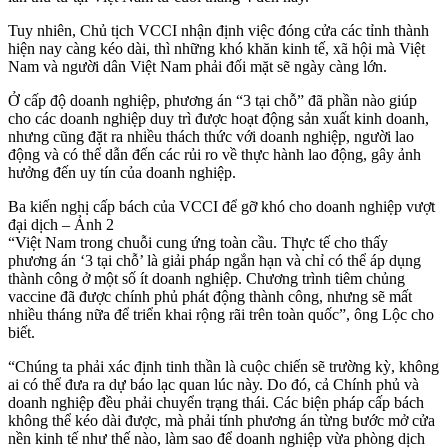
Tuy nhiên, Chủ tịch VCCI nhận định việc đóng cửa các tỉnh thành
hiện nay càng kéo dài, thì những khó khăn kinh tế, xã hội mà Việt
Nam và người dân Việt Nam phải đối mặt sẽ ngày càng lớn.
Ở cấp độ doanh nghiệp, phương án “3 tại chỗ” đã phần nào giúp
cho các doanh nghiệp duy trì được hoạt động sản xuất kinh doanh,
nhưng cũng đặt ra nhiều thách thức với doanh nghiệp, người lao
động và có thể dẫn đến các rủi ro về thực hành lao động, gây ảnh
hưởng đến uy tín của doanh nghiệp.
Ba kiến nghị cấp bách của VCCI để gỡ khó cho doanh nghiệp vượt
đại dịch – Ảnh 2
“Việt Nam trong chuỗi cung ứng toàn cầu. Thực tế cho thấy
phương án ‘3 tại chỗ’ là giải pháp ngắn hạn và chỉ có thể áp dụng
thành công ở một số ít doanh nghiệp. Chương trình tiêm chủng
vaccine đã được chính phủ phát động thành công, nhưng sẽ mất
nhiều tháng nữa để triển khai rộng rãi trên toàn quốc”, ông Lộc cho
biết.
“Chúng ta phải xác định tinh thần là cuộc chiến sẽ trường kỳ, không
ai có thể đưa ra dự báo lạc quan lúc này. Do đó, cả Chính phủ và
doanh nghiệp đều phải chuyển trạng thái. Các biện pháp cấp bách
không thể kéo dài được, mà phải tính phương án từng bước mở cửa
nền kinh tế như thế nào, làm sao để doanh nghiệp vừa phòng dịch