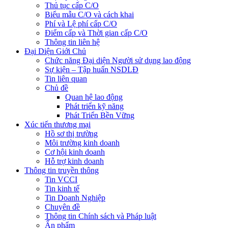
Thủ tục cấp C/O
Biểu mẫu C/O và cách khai
Phí và Lệ phí cấp C/O
Điểm cấp và Thời gian cấp C/O
Thông tin liên hệ
Đại Diện Giới Chủ
Chức năng Đại diện Người sử dụng lao động
Sự kiện – Tập huấn NSDLĐ
Tin liên quan
Chủ đề
Quan hệ lao động
Phát triển kỹ năng
Phát Triển Bền Vững
Xúc tiến thương mại
Hồ sơ thị trường
Môi trường kinh doanh
Cơ hội kinh doanh
Hỗ trợ kinh doanh
Thông tin truyền thông
Tin VCCI
Tin kinh tế
Tin Doanh Nghiệp
Chuyên đề
Thông tin Chính sách và Pháp luật
Ấn phẩm