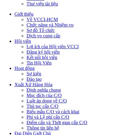
Thư viện tài liệu
Giới thiệu
Về VCCI-HCM
Chức năng và Nhiệm vụ
Sơ đồ Tổ chức
Dịch vụ cung cấp
Hội viên
Lợi ích của Hội viên VCCI
Đăng ký hội viên
Kết nối hội viên
Tin Hội Viên
Hoạt động
Sự kiện
Đào tạo
Xuất Xứ Hàng Hóa
Định nghĩa chung
Mục đích của C/O
Luật áp dụng về C/O
Thủ tục cấp C/O
Biểu mẫu C/O và cách khai
Phí và Lệ phí cấp C/O
Điểm cấp và Thời gian cấp C/O
Thông tin liên hệ
Đại Diện Giới Chủ