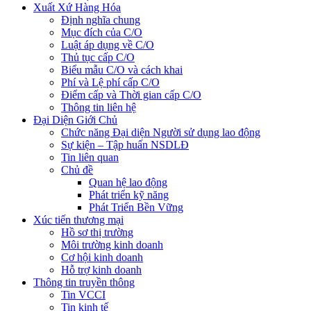
Xuất Xứ Hàng Hóa
Định nghĩa chung
Mục đích của C/O
Luật áp dụng về C/O
Thủ tục cấp C/O
Biểu mẫu C/O và cách khai
Phí và Lệ phí cấp C/O
Điểm cấp và Thời gian cấp C/O
Thông tin liên hệ
Đại Diện Giới Chủ
Chức năng Đại diện Người sử dụng lao động
Sự kiện – Tập huấn NSDLĐ
Tin liên quan
Chủ đề
Quan hệ lao động
Phát triển kỹ năng
Phát Triển Bền Vững
Xúc tiến thương mại
Hồ sơ thị trường
Môi trường kinh doanh
Cơ hội kinh doanh
Hỗ trợ kinh doanh
Thông tin truyền thông
Tin VCCI
Tin kinh tế