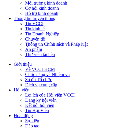
Môi trường kinh doanh
Cơ hội kinh doanh
Hỗ trợ kinh doanh
Thông tin truyền thông
Tin VCCI
Tin kinh tế
Tin Doanh Nghiệp
Chuyên đề
Thông tin Chính sách và Pháp luật
Ấn phẩm
Thư viện tài liệu
Giới thiệu
Về VCCI-HCM
Chức năng và Nhiệm vụ
Sơ đồ Tổ chức
Dịch vụ cung cấp
Hội viên
Lợi ích của Hội viên VCCI
Đăng ký hội viên
Kết nối hội viên
Tin Hội Viên
Hoạt động
Sự kiện
Đào tạo