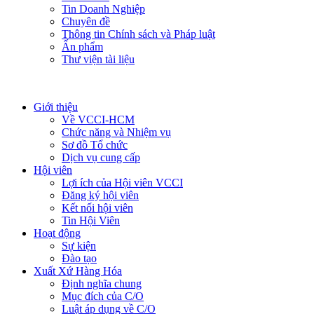
Tin Doanh Nghiệp
Chuyên đề
Thông tin Chính sách và Pháp luật
Ấn phẩm
Thư viện tài liệu
Giới thiệu
Về VCCI-HCM
Chức năng và Nhiệm vụ
Sơ đồ Tổ chức
Dịch vụ cung cấp
Hội viên
Lợi ích của Hội viên VCCI
Đăng ký hội viên
Kết nối hội viên
Tin Hội Viên
Hoạt động
Sự kiện
Đào tạo
Xuất Xứ Hàng Hóa
Định nghĩa chung
Mục đích của C/O
Luật áp dụng về C/O