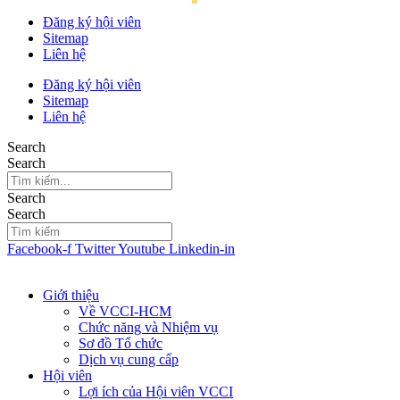
Đăng ký hội viên
Sitemap
Liên hệ
Đăng ký hội viên
Sitemap
Liên hệ
Search
Search
Search
Search
Facebook-f
Twitter
Youtube
Linkedin-in
Giới thiệu
Về VCCI-HCM
Chức năng và Nhiệm vụ
Sơ đồ Tổ chức
Dịch vụ cung cấp
Hội viên
Lợi ích của Hội viên VCCI