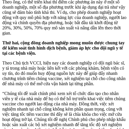
Theo ông, có thể triển khai thí điểm các phương án này ở một số
doanh nghiệp, một số địa phương trước khi áp dụng đại trà như vậy
cũng sẽ đảm bảo tính khả thi. Ví dụ, cho phép doanh nghiệp hoạt
động với quy mô phù hợp với năng lực của doanh nghiệp, người lao
động và chính quyền địa phương, hoặc bắt đầu tái khởi động từ
20%, 30%, 50%, 70% quy mô sản xuất và nâng dần lên theo thời
gian.
Thứ hai, cộng đồng doanh nghiệp mong muốn được chung tay
để kiểm soát tình hình dịch bệnh, giảm áp lực cho đội ngũ y tế
tại các bệnh viện.
Theo Chủ tịch VCCI, hiện nay các doanh nghiệp có đội ngũ bác sĩ,
y tá trong nhà máy hoặc liên kết với các phòng khám, bệnh viện có
uy tín, do đó muốn huy động nguồn lực này để giúp đẩy nhanh
chương trình tiêm chủng vaccine, xét nghiệm tại chỗ cho công nhân
để nhà máy có thể mở cửa vận hành lại từng phần.
“Chúng tôi đề xuất chính phủ xem xét tổ chức đào tạo cho nhân
viên y tế của nhà máy để họ có thể hỗ trợ triển khai việc tiêm chủng
vaccine cho người lao động của nhà máy. Đồng thời, việc xét
nghiệm nhanh tại chỗ cũng không kém phần quan trọng, cùng với
việc tăng tốc tiêm vaccine thì đây sẽ là chìa khóa cho việc mở cửa
hoạt động trở lại. Chúng tôi đề nghị Chính phủ cho phép nhập khẩu
hoặc sản xuất các bộ xét nghiệm nhanh để tăng tốc độ xét nghiệm