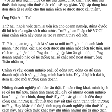
“Với dữ liệu ngành thuế có thể thu được, chắc chắn việc thất thu
thuế, tình trạng trốn thuế chắc chắn sẽ suy giảm. Việc áp dụng hóa
đơn điện tử sẽ giúp cho thu ngân sách sẽ được được cải thiện”.
Ông Đậu Anh Tuấn .
Thứ hai, ngoài việc đem lại tiện ích cho doanh nghiệp, đứng ở góc
độ lợi ích của ngân sách nhà nước, Trưởng ban Pháp chế VCCI tin
rằng chính sách này cũng sẽ tạo ra những thay đổi lớn.
Thứ ba, quan trọng nhất là sẽ tạo ra môi trường kinh doanh lành
mạnh. “Rõ ràng, các giao dịch được ghi nhận một cách tức thời, một
cách trung thực thì những doanh nghiệp làm ăn gian dối, những
doanh nghiệp nào có hệ thống hai sổ chắc khó hoạt động”, ông
Tuấn nhấn mạnh.
Chính vì vậy, doanh nghiệp phải có động lực, động cơ để kinh
doanh một cách sòng phẳng, minh bạch hơn. Đấy là lợi ích dài hạn
đem lại cho môi trường kinh doanh.
Những doanh nghiệp nào làm ăn thật, làm ăn công khai, minh bạch
sẽ có lợi thế hơn, tránh tình trạng đâu đấy có những doanh nghiệp
làm ăn nghiêm chỉnh, đóng thuế đầy đủ, các giao dịch đều được
công khai nhưng lại rất thiệt thòi hay rất khó cạnh tranh trên thương
trường. Hay khắc chế được tình trạng doanh nghiệp trốn thuế bằng
cách này, hay cách thức khác hay ghi nhận những giá trị giao dịch