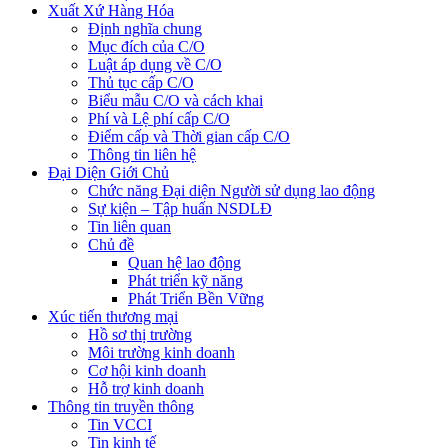
Xuất Xứ Hàng Hóa
Định nghĩa chung
Mục đích của C/O
Luật áp dụng về C/O
Thủ tục cấp C/O
Biểu mẫu C/O và cách khai
Phí và Lệ phí cấp C/O
Điểm cấp và Thời gian cấp C/O
Thông tin liên hệ
Đại Diện Giới Chủ
Chức năng Đại diện Người sử dụng lao động
Sự kiện – Tập huấn NSDLĐ
Tin liên quan
Chủ đề
Quan hệ lao động
Phát triển kỹ năng
Phát Triển Bền Vững
Xúc tiến thương mại
Hồ sơ thị trường
Môi trường kinh doanh
Cơ hội kinh doanh
Hỗ trợ kinh doanh
Thông tin truyền thông
Tin VCCI
Tin kinh tế