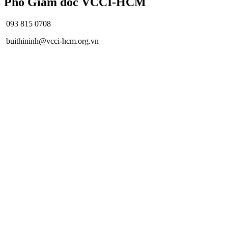
Phó Giám đốc VCCI-HCM
093 815 0708
buithininh@vcci-hcm.org.vn