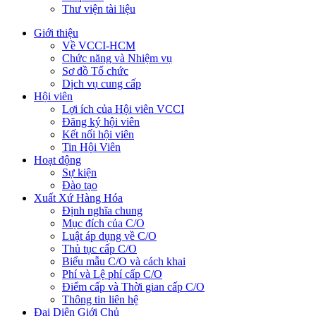
Thư viện tài liệu
Giới thiệu
Về VCCI-HCM
Chức năng và Nhiệm vụ
Sơ đồ Tổ chức
Dịch vụ cung cấp
Hội viên
Lợi ích của Hội viên VCCI
Đăng ký hội viên
Kết nối hội viên
Tin Hội Viên
Hoạt động
Sự kiện
Đào tạo
Xuất Xứ Hàng Hóa
Định nghĩa chung
Mục đích của C/O
Luật áp dụng về C/O
Thủ tục cấp C/O
Biểu mẫu C/O và cách khai
Phí và Lệ phí cấp C/O
Điểm cấp và Thời gian cấp C/O
Thông tin liên hệ
Đại Diện Giới Chủ