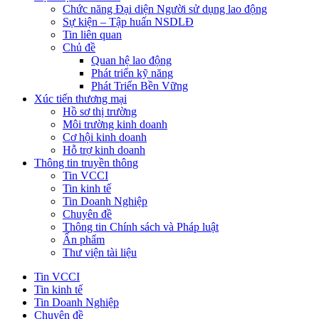
Chức năng Đại diện Người sử dụng lao động
Sự kiện – Tập huấn NSDLĐ
Tin liên quan
Chủ đề
Quan hệ lao động
Phát triển kỹ năng
Phát Triển Bền Vững
Xúc tiến thương mại
Hồ sơ thị trường
Môi trường kinh doanh
Cơ hội kinh doanh
Hỗ trợ kinh doanh
Thông tin truyền thông
Tin VCCI
Tin kinh tế
Tin Doanh Nghiệp
Chuyên đề
Thông tin Chính sách và Pháp luật
Ấn phẩm
Thư viện tài liệu
Tin VCCI
Tin kinh tế
Tin Doanh Nghiệp
Chuyên đề