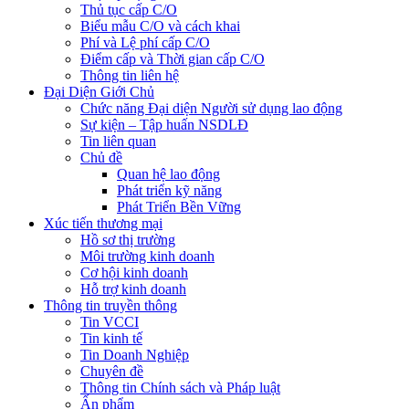
Thủ tục cấp C/O
Biểu mẫu C/O và cách khai
Phí và Lệ phí cấp C/O
Điểm cấp và Thời gian cấp C/O
Thông tin liên hệ
Đại Diện Giới Chủ
Chức năng Đại diện Người sử dụng lao động
Sự kiện – Tập huấn NSDLĐ
Tin liên quan
Chủ đề
Quan hệ lao động
Phát triển kỹ năng
Phát Triển Bền Vững
Xúc tiến thương mại
Hồ sơ thị trường
Môi trường kinh doanh
Cơ hội kinh doanh
Hỗ trợ kinh doanh
Thông tin truyền thông
Tin VCCI
Tin kinh tế
Tin Doanh Nghiệp
Chuyên đề
Thông tin Chính sách và Pháp luật
Ấn phẩm