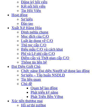
Đăng ký hội viên
Kết nối hội viên
Tin Hội Viên
Hoạt động
Sự kiện
Đào tạo
Xuất Xứ Hàng Hóa
Định nghĩa chung
Mục đích của C/O
Luật áp dụng về C/O
Thủ tục cấp C/O
Biểu mẫu C/O và cách khai
Phí và Lệ phí cấp C/O
Điểm cấp và Thời gian cấp C/O
Thông tin liên hệ
Đại Diện Giới Chủ
Chức năng Đại diện Người sử dụng lao động
Sự kiện – Tập huấn NSDLĐ
Tin liên quan
Chủ đề
Quan hệ lao động
Phát triển kỹ năng
Phát Triển Bền Vững
Xúc tiến thương mại
Hồ sơ thị trường