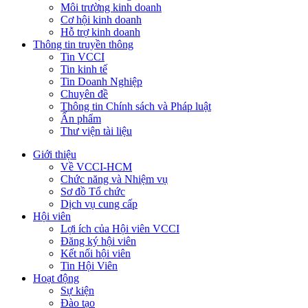
Môi trường kinh doanh
Cơ hội kinh doanh
Hỗ trợ kinh doanh
Thông tin truyền thông
Tin VCCI
Tin kinh tế
Tin Doanh Nghiệp
Chuyên đề
Thông tin Chính sách và Pháp luật
Ấn phẩm
Thư viện tài liệu
Giới thiệu
Về VCCI-HCM
Chức năng và Nhiệm vụ
Sơ đồ Tổ chức
Dịch vụ cung cấp
Hội viên
Lợi ích của Hội viên VCCI
Đăng ký hội viên
Kết nối hội viên
Tin Hội Viên
Hoạt động
Sự kiện
Đào tạo