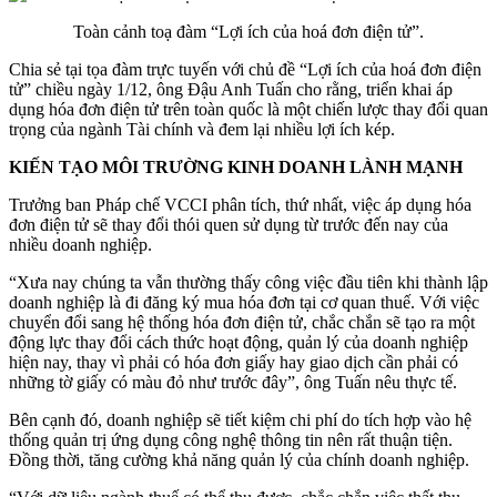
Toàn cảnh toạ đàm “Lợi ích của hoá đơn điện tử”.
Chia sẻ tại tọa đàm trực tuyến với chủ đề “Lợi ích của hoá đơn điện
tử” chiều ngày 1/12, ông Đậu Anh Tuấn cho rằng, triển khai áp
dụng hóa đơn điện tử trên toàn quốc là một chiến lược thay đổi quan
trọng của ngành Tài chính và đem lại nhiều lợi ích kép.
KIẾN TẠO MÔI TRƯỜNG KINH DOANH LÀNH MẠNH
Trưởng ban Pháp chế VCCI phân tích, thứ nhất, việc áp dụng hóa
đơn điện tử sẽ thay đổi thói quen sử dụng từ trước đến nay của
nhiều doanh nghiệp.
“Xưa nay chúng ta vẫn thường thấy công việc đầu tiên khi thành lập
doanh nghiệp là đi đăng ký mua hóa đơn tại cơ quan thuế. Với việc
chuyển đổi sang hệ thống hóa đơn điện tử, chắc chắn sẽ tạo ra một
động lực thay đổi cách thức hoạt động, quản lý của doanh nghiệp
hiện nay, thay vì phải có hóa đơn giấy hay giao dịch cần phải có
những tờ giấy có màu đỏ như trước đây”, ông Tuấn nêu thực tế.
Bên cạnh đó, doanh nghiệp sẽ tiết kiệm chi phí do tích hợp vào hệ
thống quản trị ứng dụng công nghệ thông tin nên rất thuận tiện.
Đồng thời, tăng cường khả năng quản lý của chính doanh nghiệp.