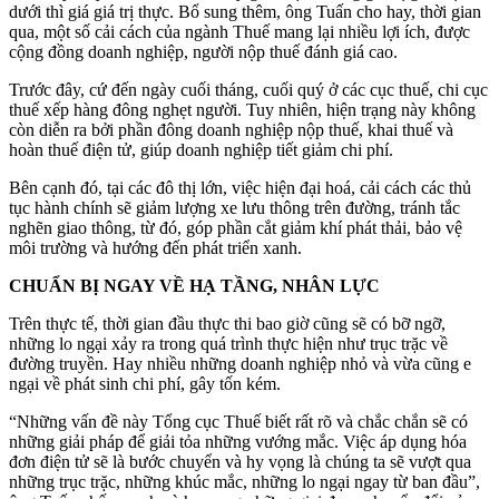
dưới thì giá giá trị thực. Bổ sung thêm, ông Tuấn cho hay, thời gian
qua, một số cải cách của ngành Thuế mang lại nhiều lợi ích, được
cộng đồng doanh nghiệp, người nộp thuế đánh giá cao.
Trước đây, cứ đến ngày cuối tháng, cuối quý ở các cục thuế, chi cục
thuế xếp hàng đông nghẹt người. Tuy nhiên, hiện trạng này không
còn diễn ra bởi phần đông doanh nghiệp nộp thuế, khai thuế và
hoàn thuế điện tử, giúp doanh nghiệp tiết giảm chi phí.
Bên cạnh đó, tại các đô thị lớn, việc hiện đại hoá, cải cách các thủ
tục hành chính sẽ giảm lượng xe lưu thông trên đường, tránh tắc
nghẽn giao thông, từ đó, góp phần cắt giảm khí phát thải, bảo vệ
môi trường và hướng đến phát triển xanh.
CHUẨN BỊ NGAY VỀ HẠ TẦNG, NHÂN LỰC
Trên thực tế, thời gian đầu thực thi bao giờ cũng sẽ có bỡ ngỡ,
những lo ngại xảy ra trong quá trình thực hiện như trục trặc về
đường truyền. Hay nhiều những doanh nghiệp nhỏ và vừa cũng e
ngại về phát sinh chi phí, gây tốn kém.
“Những vấn đề này Tổng cục Thuế biết rất rõ và chắc chắn sẽ có
những giải pháp để giải tỏa những vướng mắc. Việc áp dụng hóa
đơn điện tử sẽ là bước chuyển và hy vọng là chúng ta sẽ vượt qua
những trục trặc, những khúc mắc, những lo ngại ngay từ ban đầu”,