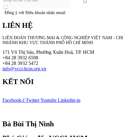
Đồng ý với Điều khoản nhận email
LIÊN HỆ
LIÊN ĐOÀN THƯƠNG MẠI &
CÔNG NGHIỆP
VIỆT NAM - CHI
NHÁNH KHU VỰC THÀNH PHỐ HỒ CHÍ MINH
171 Võ Thị Sáu, Phường Xuân Hoà, TP. HCM
+84 28 3932 6598
+84 28 3932 5472
info@vcci-hcm.org.vn
KẾT NỐI
Facebook-f
Twitter
Youtube
Linkedin-in
© Bản quyền
VCCI-HCM
| All rights reserved
Bà Bùi Thị Ninh