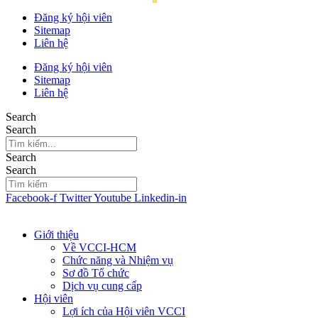
Đăng ký hội viên
Sitemap
Liên hệ
Đăng ký hội viên
Sitemap
Liên hệ
Search
Search
Search
Search
Facebook-f
Twitter
Youtube
Linkedin-in
Giới thiệu
Về VCCI-HCM
Chức năng và Nhiệm vụ
Sơ đồ Tổ chức
Dịch vụ cung cấp
Hội viên
Lợi ích của Hội viên VCCI