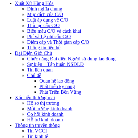
Xuất Xứ Hàng Hóa
Định nghĩa chung
Mục đích của C/O
Luật áp dụng về C/O
Thủ tục cấp C/O
Biểu mẫu C/O và cách khai
Phí và Lệ phí cấp C/O
Điểm cấp và Thời gian cấp C/O
Thông tin liên hệ
Đại Diện Giới Chủ
Chức năng Đại diện Người sử dụng lao động
Sự kiện – Tập huấn NSDLĐ
Tin liên quan
Chủ đề
Quan hệ lao động
Phát triển kỹ năng
Phát Triển Bền Vững
Xúc tiến thương mại
Hồ sơ thị trường
Môi trường kinh doanh
Cơ hội kinh doanh
Hỗ trợ kinh doanh
Thông tin truyền thông
Tin VCCI
Tin kinh tế