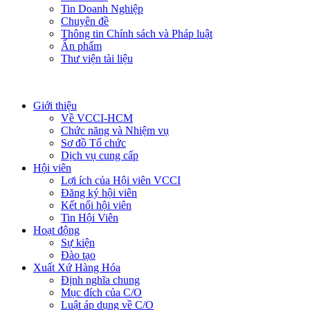
Tin Doanh Nghiệp
Chuyên đề
Thông tin Chính sách và Pháp luật
Ấn phẩm
Thư viện tài liệu
Giới thiệu
Về VCCI-HCM
Chức năng và Nhiệm vụ
Sơ đồ Tổ chức
Dịch vụ cung cấp
Hội viên
Lợi ích của Hội viên VCCI
Đăng ký hội viên
Kết nối hội viên
Tin Hội Viên
Hoạt động
Sự kiện
Đào tạo
Xuất Xứ Hàng Hóa
Định nghĩa chung
Mục đích của C/O
Luật áp dụng về C/O