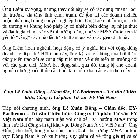
Ông Liêm kỳ vọng, những thay đổi này sẽ có tác dụng “thanh lọc”
thị trường, gia tăng tính cạnh tranh, để tồn tại các doanh nghiệp
buộc phải hoạt động chuyên nghiệp hơn. Ông Liêm nhấn mạnh, khi
thị trường và khung khổ pháp lý có nhiều biến động, sự nhận thức
và đánh giá chính xác về thị trường cũng như về M&A được xem là
yếu tố “vàng” các nhà đầu tư khi tham gia vào các giao dịch này.
Ông Liêm hoan nghênh hoạt động có ý nghĩa lớn với cộng đồng
doanh nghiệp như Hội thảo này, ông kỳ vọng, thông qua hội thảo,
các ý kiến trao đổi sẽ cung cấp bức tranh về diễn biến thị trường đối
với các giao dịch M&A bất động sản, qua đó, trang bị cho doanh
nghiệp những kiến thức cần thiết khi triển khai các giao dịch này.
Ông Lê Xuân Đồng – Giám đốc, EY-Parthenon – Tư vấn Chiến
lược, Công ty Cổ phần Tư vấn EY Việt Nam
Tiếp nối chương trình,
ông Lê Xuân Đồng – Giám đốc, EY-
Parthenon – Tư vấn Chiến lược, Công ty Cổ phần Tư vấn EY
Việt Nam
trình bày tham luận với chủ đề “Xu hướng M&A trong
lĩnh vực Bất động sản tại khu vực Đông Nam Á và Việt Nam”. Ông
Đồng cho biết, trong nửa đầu năm 2024, thị trường M&A tại khu
vực Đông Nam Á có xu hướng suy giảm cả về tổng giá trị và số