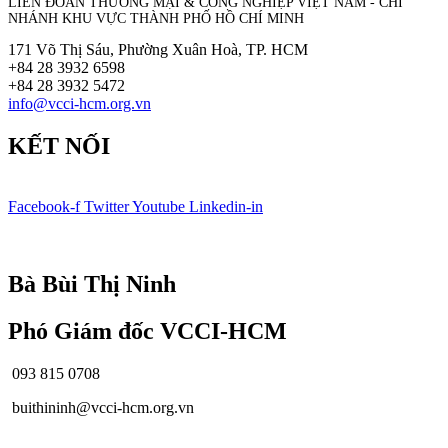
LIÊN ĐOÀN THƯƠNG MẠI &
CÔNG NGHIỆP
VIỆT NAM - CHI
NHÁNH KHU VỰC THÀNH PHỐ HỒ CHÍ MINH
171 Võ Thị Sáu, Phường Xuân Hoà, TP. HCM
+84 28 3932 6598
+84 28 3932 5472
info@vcci-hcm.org.vn
KẾT NỐI
Facebook-f
Twitter
Youtube
Linkedin-in
© Bản quyền
VCCI-HCM
| All rights reserved
Bà Bùi Thị Ninh
Phó Giám đốc VCCI-HCM
093 815 0708
buithininh@vcci-hcm.org.vn