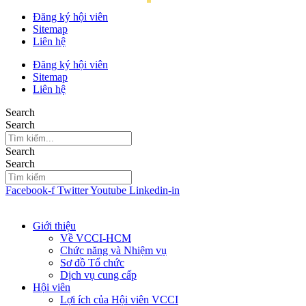
Đăng ký hội viên
Sitemap
Liên hệ
Đăng ký hội viên
Sitemap
Liên hệ
Search
Search
Search
Search
Facebook-f
Twitter
Youtube
Linkedin-in
Giới thiệu
Về VCCI-HCM
Chức năng và Nhiệm vụ
Sơ đồ Tổ chức
Dịch vụ cung cấp
Hội viên
Lợi ích của Hội viên VCCI