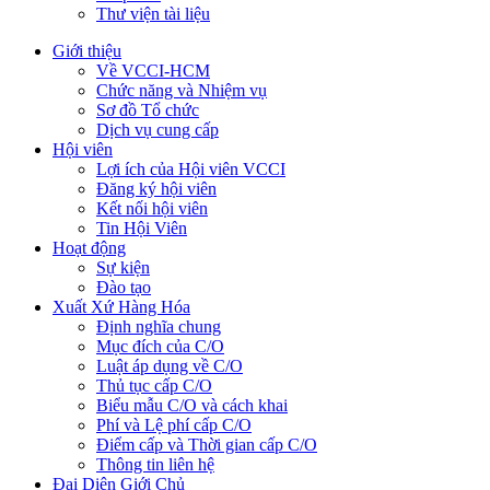
Thư viện tài liệu
Giới thiệu
Về VCCI-HCM
Chức năng và Nhiệm vụ
Sơ đồ Tổ chức
Dịch vụ cung cấp
Hội viên
Lợi ích của Hội viên VCCI
Đăng ký hội viên
Kết nối hội viên
Tin Hội Viên
Hoạt động
Sự kiện
Đào tạo
Xuất Xứ Hàng Hóa
Định nghĩa chung
Mục đích của C/O
Luật áp dụng về C/O
Thủ tục cấp C/O
Biểu mẫu C/O và cách khai
Phí và Lệ phí cấp C/O
Điểm cấp và Thời gian cấp C/O
Thông tin liên hệ
Đại Diện Giới Chủ