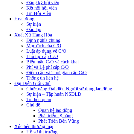
Đăng ký hội viên
Kết nối hội viên
Tin Hội Viên
Hoạt động
Sự kiện
Đào tạo
Xuất Xứ Hàng Hóa
Định nghĩa chung
Mục đích của C/O
Luật áp dụng về C/O
Thủ tục cấp C/O
Biểu mẫu C/O và cách khai
Phí và Lệ phí cấp C/O
Điểm cấp và Thời gian cấp C/O
Thông tin liên hệ
Đại Diện Giới Chủ
Chức năng Đại diện Người sử dụng lao động
Sự kiện – Tập huấn NSDLĐ
Tin liên quan
Chủ đề
Quan hệ lao động
Phát triển kỹ năng
Phát Triển Bền Vững
Xúc tiến thương mại
Hồ sơ thị trường