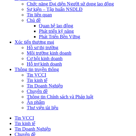
Chức năng Đại diện Người sử dụng lao động
Sự kiện – Tập huấn NSDLĐ
Tin liên quan
Chủ đề
Quan hệ lao động
Phát triển kỹ năng
Phát Triển Bền Vững
Xúc tiến thương mại
Hồ sơ thị trường
Môi trường kinh doanh
Cơ hội kinh doanh
Hỗ trợ kinh doanh
Thông tin truyền thông
Tin VCCI
Tin kinh tế
Tin Doanh Nghiệp
Chuyên đề
Thông tin Chính sách và Pháp luật
Ấn phẩm
Thư viện tài liệu
Tin VCCI
Tin kinh tế
Tin Doanh Nghiệp
Chuyên đề