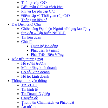
Thủ tục cấp C/O
Biểu mẫu C/O và cách khai
Phí và Lệ phí cấp C/O
Điểm cấp và Thời gian cấp C/O
Thông tin liên hệ
Đại Diện Giới Chủ
Chức năng Đại diện Người sử dụng lao động
Sự kiện – Tập huấn NSDLĐ
Tin liên quan
Chủ đề
Quan hệ lao động
Phát triển kỹ năng
Phát Triển Bền Vững
Xúc tiến thương mại
Hồ sơ thị trường
Môi trường kinh doanh
Cơ hội kinh doanh
Hỗ trợ kinh doanh
Thông tin truyền thông
Tin VCCI
Tin kinh tế
Tin Doanh Nghiệp
Chuyên đề
Thông tin Chính sách và Pháp luật
Ấn phẩm