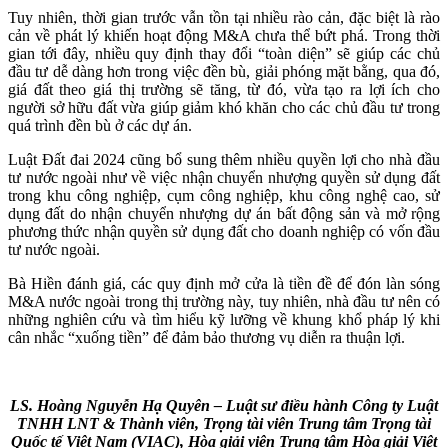
Tuy nhiên, thời gian trước vẫn tồn tại nhiều rào cản, đặc biệt là rào
cản về phát lý khiến hoạt động M&A chưa thể bứt phá. Trong thời
gian tới đây, nhiều quy định thay đổi “toàn diện” sẽ giúp các chủ
đầu tư dễ dàng hơn trong việc đền bù, giải phóng mặt bằng, qua đó,
giá đất theo giá thị trường sẽ tăng, từ đó, vừa tạo ra lợi ích cho
người sở hữu đất vừa giúp giảm khó khăn cho các chủ đầu tư trong
quá trình đền bù ở các dự án.
Luật Đất đai 2024 cũng bổ sung thêm nhiều quyền lợi cho nhà đầu
tư nước ngoài như về việc nhận chuyển nhượng quyền sử dụng đất
trong khu công nghiệp, cụm công nghiệp, khu công nghệ cao, sử
dụng đất do nhận chuyển nhượng dự án bất động sản và mở rộng
phương thức nhận quyền sử dụng đất cho doanh nghiệp có vốn đầu
tư nước ngoài.
Bà Hiền đánh giá, các quy định mở cửa là tiền đề để đón làn sóng
M&A nước ngoài trong thị trường này, tuy nhiên, nhà đầu tư nên có
những nghiên cứu và tìm hiểu kỹ lưỡng về khung khổ pháp lý khi
cân nhắc “xuống tiền” để đảm bảo thương vụ diễn ra thuận lợi.
LS. Hoàng Nguyễn Hạ Quyên – Luật sư điều hành Công ty Luật
TNHH LNT & Thành viên, Trọng tài viên Trung tâm Trọng tài
Quốc tế Việt Nam (VIAC), Hòa giải viên Trung tâm Hòa giải Việt