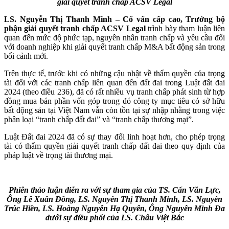
giải quyết tranh chấp ACSV Legal​
LS. Nguyễn Thị Thanh Minh​ – Cố vấn cấp cao, Trưởng bộ
phận giải quyết tranh chấp ACSV Legal​
trình bày tham luận liên
quan đến mức độ phức tạp, nguyên nhân tranh chấp và yêu cầu đối
với doanh nghiệp khi giải quyết tranh chấp M&A bất động sản trong
bối cảnh mới​.
Trên thực tế, trước khi có những cậu nhật về thẩm quyền của trọng
tài đối với các tranh chấp liên quan đến đất đai trong Luật đất đai
2024 (theo điều 236), đã có rất nhiều vụ tranh chấp phát sinh từ hợp
đồng mua bán phần vốn góp trong đó công ty mục tiêu có sở hữu
bất động sản tại Việt Nam vẫn còn tồn tại sự nhập nhằng trong việc
phân loại “tranh chấp đất đai” và “tranh chấp thương mại”.
Luật Đất đai 2024 đã có sự thay đổi linh hoạt hơn, cho phép trọng
tài có thẩm quyền giải quyết tranh chấp đất đai theo quy định của
pháp luật về trọng tài thương mại.​
Phiên thảo luận diễn ra với sự tham gia của TS. Cấn Văn Lực,
Ông Lê Xuân Đồng, LS. Nguyễn Thị Thanh Minh, LS. Nguyễn
Trúc Hiền, LS. Hoàng Nguyễn Hạ Quyên, Ông Nguyễn Minh Đa
dưới sự điều phối của LS. Châu Việt Bắc