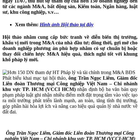
ngày 11/07,
thu hút sự tham dự của hơn 150 doanh nghiệp đến
từ các ngành M&A, bất động sản, Kiểm toán, Ngân hàng, luật
sư, khu công nghiệp, v.v…
Xem thêm:
Hình ảnh Hội thảo tại đây
Hội thảo nhằm cung cấp bức tranh về diễn biến thị trường,
khẩu vị mới trong M&A của nhà đầu tư; đồng thời, gợi mở cho
doanh nghiệp phương án phù hợp nhằm có sự chuẩn bị hoặc
thay đổi chiến lược M&A hiệu quả, thích nghi tốt với khung
khổ pháp lý mới.
Phát biểu khai mạc tại hội thảo,
ông Trần Ngọc Liêm, Giám đốc
Liên đoàn Thương mại Công nghiệp Việt Nam – Chi nhánh
khu vực TP. HCM (VCCI HCM)
nhận định bộ ba văn bản quy
phạm pháp luật ghi nhận nhiều điểm mới đặt trọng tâm vào việc tạo
ra môi trường phát triển lành mạnh, an toàn, tăng tính thị trường,
góp phần hài hòa lợi ích và nâng cao hiệu quả quản lý nhà nước về
đất đai.
Ông Trần Ngọc Liêm, Giám đốc Liên đoàn Thương mại Công
nghiệp Việt Nam – Chi nhánh khu vực TP. HCM (VCCI-HCM)