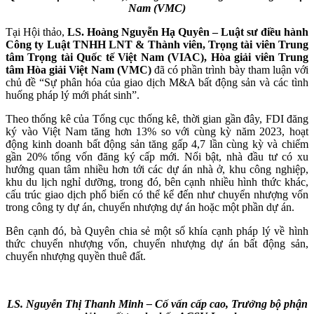
Nam (VMC)
Tại Hội thảo,
LS. Hoàng Nguyễn Hạ Quyên – Luật sư điều hành
Công ty Luật TNHH LNT & Thành viên, Trọng tài viên Trung
tâm Trọng tài Quốc tế Việt Nam (VIAC), Hòa giải viên Trung
tâm Hòa giải Việt Nam (VMC)
đã có phần trình bày tham luận với
chủ đề “Sự phân hóa của giao dịch M&A bất động sản và các tình
huống pháp lý mới phát sinh”.
Theo thống kê của Tổng cục thống kê, thời gian gần đây, FDI đăng
ký vào Việt Nam tăng hơn 13% so với cùng kỳ năm 2023, hoạt
động kinh doanh bất động sản tăng gấp 4,7 lần cùng kỳ và chiếm
gần 20% tổng vốn đăng ký cấp mới.​ Nổi bật, nhà đầu tư có xu
hướng quan tâm nhiều hơn tới các dự án nhà ở, khu công nghiệp,
khu du lịch nghỉ dưỡng, trong đó, bên cạnh nhiều hình thức khác,
cấu trúc giao dịch phổ biến có thể kể đến như chuyển nhượng vốn
trong công ty dự án, chuyển nhượng dự án hoặc một phần dự án.
Bên cạnh đó, bà Quyên chia sẻ một số khía cạnh pháp lý về hình
thức chuyển nhượng vốn, chuyển nhượng dự án bất động sản,
chuyển nhượng quyền thuê đất.
LS. Nguyễn Thị Thanh Minh​ – Cố vấn cấp cao, Trưởng bộ phận