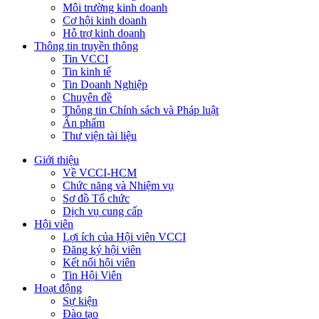
Môi trường kinh doanh
Cơ hội kinh doanh
Hỗ trợ kinh doanh
Thông tin truyền thông
Tin VCCI
Tin kinh tế
Tin Doanh Nghiệp
Chuyên đề
Thông tin Chính sách và Pháp luật
Ấn phẩm
Thư viện tài liệu
Giới thiệu
Về VCCI-HCM
Chức năng và Nhiệm vụ
Sơ đồ Tổ chức
Dịch vụ cung cấp
Hội viên
Lợi ích của Hội viên VCCI
Đăng ký hội viên
Kết nối hội viên
Tin Hội Viên
Hoạt động
Sự kiện
Đào tạo