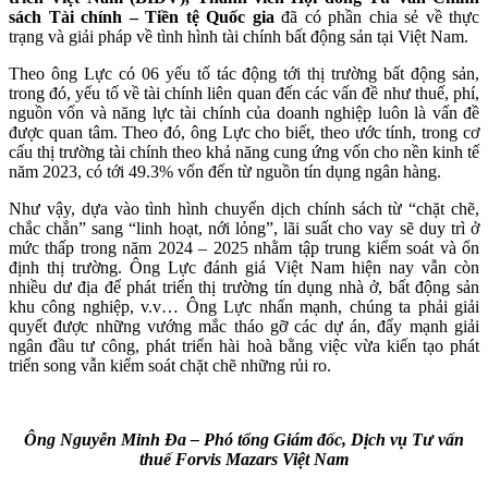
sách Tài chính – Tiền tệ Quốc gia
đã có phần chia sẻ về thực
trạng và giải pháp về tình hình tài chính bất động sản tại Việt Nam.
Theo ông Lực có 06 yếu tố tác động tới thị trường bất động sản,
trong đó, yếu tố về tài chính liên quan đến các vấn đề như thuế, phí,
nguồn vốn và năng lực tài chính của doanh nghiệp luôn là vấn đề
được quan tâm. Theo đó, ông Lực cho biết, theo ước tính, trong cơ
cấu thị trường tài chính theo khả năng cung ứng vốn cho nền kinh tế
năm 2023, có tới 49.3% vốn đến từ nguồn tín dụng ngân hàng.
Như vậy, dựa vào tình hình chuyển dịch chính sách từ “chặt chẽ,
chắc chắn” sang “linh hoạt, nới lỏng”, lãi suất cho vay sẽ duy trì ở
mức thấp trong năm 2024 – 2025 nhằm tập trung kiểm soát và ổn
định thị trường. Ông Lực đánh giá Việt Nam hiện nay vẫn còn
nhiều dư địa để phát triển thị trường tín dụng nhà ở, bất động sản
khu công nghiệp, v.v… Ông Lực nhấn mạnh, chúng ta phải giải
quyết được những vướng mắc tháo gỡ các dự án, đẩy mạnh giải
ngân đầu tư công, phát triển hài hoà bằng việc vừa kiến tạo phát
triển song vẫn kiểm soát chặt chẽ những rủi ro.
Ông Nguyễn Minh Đa​ – Phó tổng Giám đốc, Dịch vụ Tư vấn
thuế​ Forvis Mazars Việt Nam