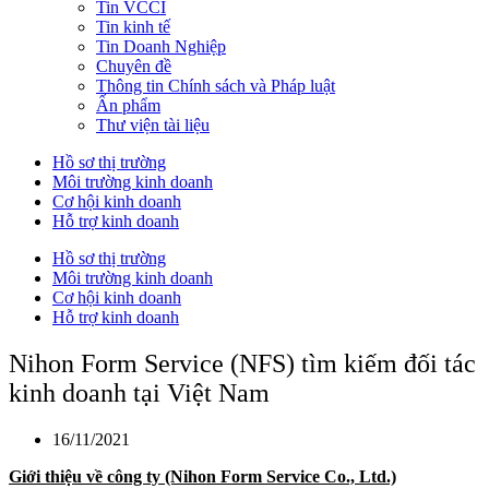
Tin VCCI
Tin kinh tế
Tin Doanh Nghiệp
Chuyên đề
Thông tin Chính sách và Pháp luật
Ấn phẩm
Thư viện tài liệu
Hồ sơ thị trường
Môi trường kinh doanh
Cơ hội kinh doanh
Hỗ trợ kinh doanh
Hồ sơ thị trường
Môi trường kinh doanh
Cơ hội kinh doanh
Hỗ trợ kinh doanh
Nihon Form Service (NFS) tìm kiếm đối tác
kinh doanh tại Việt Nam
16/11/2021
Giới thiệu về công ty
(Nihon Form Service Co., Ltd.)