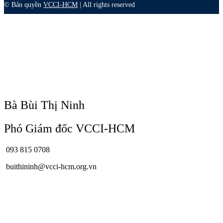
© Bản quyền
VCCI-HCM
| All rights reserved
Bà Bùi Thị Ninh
Phó Giám đốc VCCI-HCM
093 815 0708
buithininh@vcci-hcm.org.vn