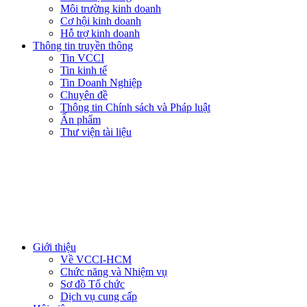
Môi trường kinh doanh
Cơ hội kinh doanh
Hỗ trợ kinh doanh
Thông tin truyền thông
Tin VCCI
Tin kinh tế
Tin Doanh Nghiệp
Chuyên đề
Thông tin Chính sách và Pháp luật
Ấn phẩm
Thư viện tài liệu
Giới thiệu
Về VCCI-HCM
Chức năng và Nhiệm vụ
Sơ đồ Tổ chức
Dịch vụ cung cấp