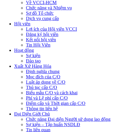
Về VCCI-HCM
Chức năng và Nhiệm vụ
Sơ đồ Tổ chức
Dịch vụ cung cấp
Hội viên
Lợi ích của Hội viên VCCI
Đăng ký hội viên
Kết nối hội viên
Tin Hội Viên
Hoạt động
Sự kiện
Đào tạo
Xuất Xứ Hàng Hóa
Định nghĩa chung
Mục đích của C/O
Luật áp dụng về C/O
Thủ tục cấp C/O
Biểu mẫu C/O và cách khai
Phí và Lệ phí cấp C/O
Điểm cấp và Thời gian cấp C/O
Thông tin liên hệ
Đại Diện Giới Chủ
Chức năng Đại diện Người sử dụng lao động
Sự kiện – Tập huấn NSDLĐ
Tin liên quan