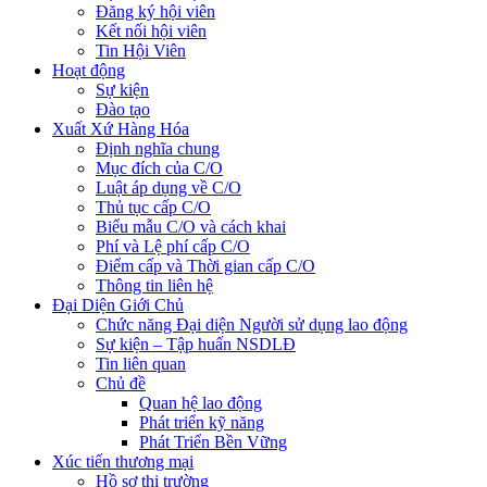
Đăng ký hội viên
Kết nối hội viên
Tin Hội Viên
Hoạt động
Sự kiện
Đào tạo
Xuất Xứ Hàng Hóa
Định nghĩa chung
Mục đích của C/O
Luật áp dụng về C/O
Thủ tục cấp C/O
Biểu mẫu C/O và cách khai
Phí và Lệ phí cấp C/O
Điểm cấp và Thời gian cấp C/O
Thông tin liên hệ
Đại Diện Giới Chủ
Chức năng Đại diện Người sử dụng lao động
Sự kiện – Tập huấn NSDLĐ
Tin liên quan
Chủ đề
Quan hệ lao động
Phát triển kỹ năng
Phát Triển Bền Vững
Xúc tiến thương mại
Hồ sơ thị trường