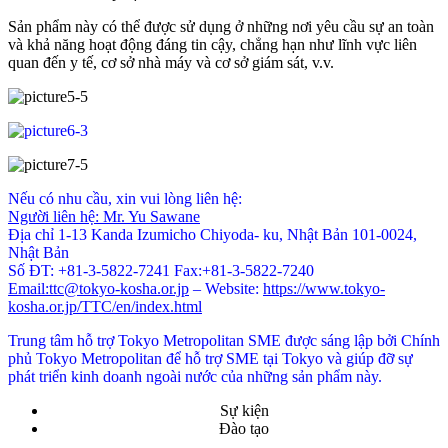
Sản phẩm này có thể được sử dụng ở những nơi yêu cầu sự an toàn
và khả năng hoạt động đáng tin cậy, chẳng hạn như lĩnh vực liên
quan đến y tế, cơ sở nhà máy và cơ sở giám sát, v.v.
Nếu có nhu cầu, xin vui lòng liên hệ:
Người liên hệ: Mr. Yu Sawane
Địa chỉ 1-13 Kanda Izumicho Chiyoda- ku, Nhật Bản 101-0024,
Nhật Bản
Số ĐT: +81-3-5822-7241 Fax:+81-3-5822-7240
Email:ttc@tokyo-kosha.or.jp
– Website:
https://www.tokyo-
kosha.or.jp/TTC/en/index.html
Trung tâm hỗ trợ Tokyo Metropolitan SME được sáng lập bởi Chính
phủ Tokyo Metropolitan để hỗ trợ SME tại Tokyo và giúp đỡ sự
phát triển kinh doanh ngoài nước của những sản phẩm này.
Sự kiện
Đào tạo