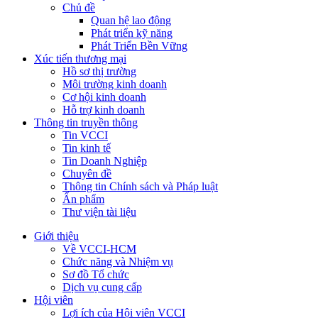
Chủ đề
Quan hệ lao động
Phát triển kỹ năng
Phát Triển Bền Vững
Xúc tiến thương mại
Hồ sơ thị trường
Môi trường kinh doanh
Cơ hội kinh doanh
Hỗ trợ kinh doanh
Thông tin truyền thông
Tin VCCI
Tin kinh tế
Tin Doanh Nghiệp
Chuyên đề
Thông tin Chính sách và Pháp luật
Ấn phẩm
Thư viện tài liệu
Giới thiệu
Về VCCI-HCM
Chức năng và Nhiệm vụ
Sơ đồ Tổ chức
Dịch vụ cung cấp
Hội viên
Lợi ích của Hội viên VCCI