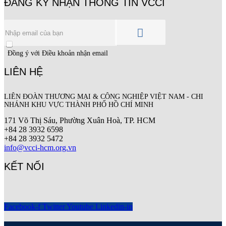
ĐĂNG KÝ NHẬN THÔNG TIN VCCI
Đồng ý với Điều khoản nhận email
LIÊN HỆ
LIÊN ĐOÀN THƯƠNG MẠI &
CÔNG NGHIỆP
VIỆT NAM - CHI
NHÁNH KHU VỰC THÀNH PHỐ HỒ CHÍ MINH
171 Võ Thị Sáu, Phường Xuân Hoà, TP. HCM
+84 28 3932 6598
+84 28 3932 5472
info@vcci-hcm.org.vn
KẾT NỐI
Facebook-f
Twitter
Youtube
Linkedin-in