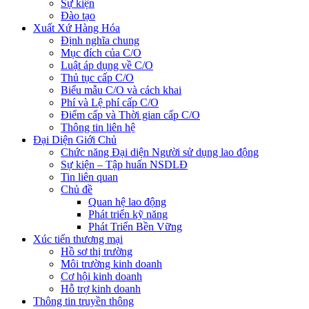
Sự kiện
Đào tạo
Xuất Xứ Hàng Hóa
Định nghĩa chung
Mục đích của C/O
Luật áp dụng về C/O
Thủ tục cấp C/O
Biểu mẫu C/O và cách khai
Phí và Lệ phí cấp C/O
Điểm cấp và Thời gian cấp C/O
Thông tin liên hệ
Đại Diện Giới Chủ
Chức năng Đại diện Người sử dụng lao động
Sự kiện – Tập huấn NSDLĐ
Tin liên quan
Chủ đề
Quan hệ lao động
Phát triển kỹ năng
Phát Triển Bền Vững
Xúc tiến thương mại
Hồ sơ thị trường
Môi trường kinh doanh
Cơ hội kinh doanh
Hỗ trợ kinh doanh
Thông tin truyền thông