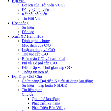
Hội viên
Lợi ích của Hội viên VCCI
Đăng ký hội viên
Kết nối hội viên
Tin Hội Viên
Hoạt động
Sự kiện
Đào tạo
Xuất Xứ Hàng Hóa
Định nghĩa chung
Mục đích của C/O
Luật áp dụng về C/O
Thủ tục cấp C/O
Biểu mẫu C/O và cách khai
Phí và Lệ phí cấp C/O
Điểm cấp và Thời gian cấp C/O
Thông tin liên hệ
Đại Diện Giới Chủ
Chức năng Đại diện Người sử dụng lao động
Sự kiện – Tập huấn NSDLĐ
Tin liên quan
Chủ đề
Quan hệ lao động
Phát triển kỹ năng
Phát Triển Bền Vững