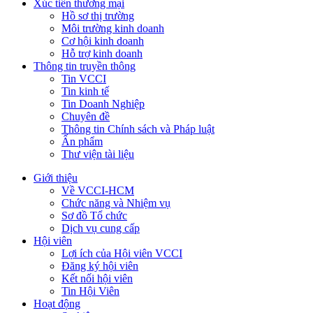
Xúc tiến thương mại
Hồ sơ thị trường
Môi trường kinh doanh
Cơ hội kinh doanh
Hỗ trợ kinh doanh
Thông tin truyền thông
Tin VCCI
Tin kinh tế
Tin Doanh Nghiệp
Chuyên đề
Thông tin Chính sách và Pháp luật
Ấn phẩm
Thư viện tài liệu
Giới thiệu
Về VCCI-HCM
Chức năng và Nhiệm vụ
Sơ đồ Tổ chức
Dịch vụ cung cấp
Hội viên
Lợi ích của Hội viên VCCI
Đăng ký hội viên
Kết nối hội viên
Tin Hội Viên
Hoạt động