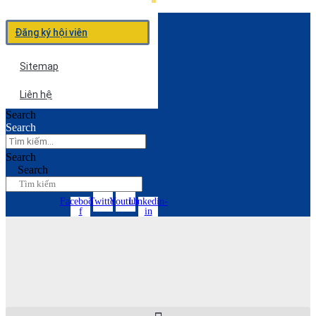
Đăng ký hội viên
Sitemap
Liên hệ
Search
Search
Search
Search
Facebook-
Twitter
Youtube
Linkedin-
f
in