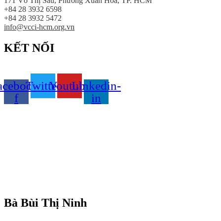
171 Võ Thị Sáu, Phường Xuân Hoà, TP. HCM
+84 28 3932 6598
+84 28 3932 5472
info@vcci-hcm.org.vn
KẾT NỐI
acebook-
Twitter
Youtube
Linkedin-
f
in
© Bản quyền
VCCI-HCM
| All rights reserved
Bà Bùi Thị Ninh