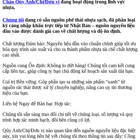
Chào Qúy Anh/Chị/Đơn vị
đang hoạt động trong lĩnh vực
nhựa,
Chúng tôi
đang có sẵn nguồn phế thải nhựa sạch, đã phân loại
kỹ càng nhập khẩu trực tiếp từ Nhật Bản – nguồn nguyên liệu
đầu vào được đánh giá cao về chất lượng và độ ổn định.
Chất lượng Đảm bảo: Nguyên liệu đầu vào chuẩn chỉnh giúp tối ưu
hóa quy trình sản xuất và cho ra thành phẩm nhựa tái chế chất lượng
cao nhất.
Nguồn cung Ổn định: Không lo đứt hàng! Chúng tôi cam kết cung
cấp liên tục, giúp công ty bạn chủ động kế hoạch sản xuất dài hạn.
Giá trị Bền vững: Góp phần tạo ra những sản phẩm “xanh” từ
nguồn rác thải được xử lý chuyên nghiệp, nâng cao uy tín thương
hiệu của bạn.
Liên hệ Ngay để Bàn bạc Hợp tác:
Chúng tôi sẵn sàng trao đổi chi tiết về chủng loại, số lượng và quy
trình hợp tác minh bạch, đôi bên cùng có lợi.
Qúy Anh/Chị/Đơn vị nào quan tâm đến nguồn nguyên liệu đặc biệt
này, xin vui lòng liên hệ với chúng tôi theo thông tin sau đây: Công