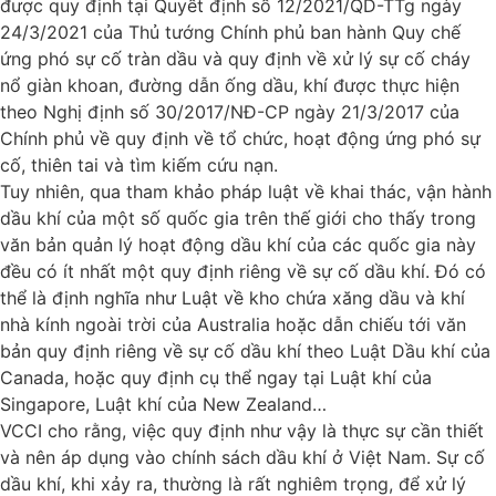
được quy định tại Quyết định số 12/2021/QD-TTg ngày
24/3/2021 của Thủ tướng Chính phủ ban hành Quy chế
ứng phó sự cố tràn dầu và quy định về xử lý sự cố cháy
nổ giàn khoan, đường dẫn ống dầu, khí được thực hiện
theo Nghị định số 30/2017/NĐ-CP ngày 21/3/2017 của
Chính phủ về quy định về tổ chức, hoạt động ứng phó sự
cố, thiên tai và tìm kiếm cứu nạn.
Tuy nhiên, qua tham khảo pháp luật về khai thác, vận hành
dầu khí của một số quốc gia trên thế giới cho thấy trong
văn bản quản lý hoạt động dầu khí của các quốc gia này
đều có ít nhất một quy định riêng về sự cố dầu khí. Đó có
thể là định nghĩa như Luật về kho chứa xăng dầu và khí
nhà kính ngoài trời của Australia hoặc dẫn chiếu tới văn
bản quy định riêng về sự cố dầu khí theo Luật Dầu khí của
Canada, hoặc quy định cụ thể ngay tại Luật khí của
Singapore, Luật khí của New Zealand…
VCCI cho rằng, việc quy định như vậy là thực sự cần thiết
và nên áp dụng vào chính sách dầu khí ở Việt Nam. Sự cố
dầu khí, khi xảy ra, thường là rất nghiêm trọng, để xử lý