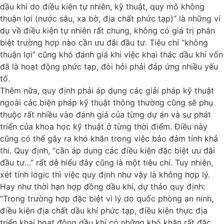
dầu khí do điều kiện tự nhiên, kỹ thuật, quy mô không
thuận lợi (nước sâu, xa bờ, địa chất phức tạp)” là những ví
dụ về điều kiện tự nhiên rất chung, không có giá trị phân
biệt trường hợp nào cần ưu đãi đầu tư. Tiêu chí “không
thuận lợi” cũng khó đánh giá khi việc khai thác dầu khí vốn
đã là hoạt động phức tạp, đòi hỏi phải đáp ứng nhiều yếu
tố.
Thêm nữa, quy định phải áp dụng các giải pháp kỹ thuật
ngoài các biện pháp kỹ thuật thông thường cũng sẽ phụ
thuộc rất nhiều vào đánh giá của từng dự án và sự phát
triển của khoa học kỹ thuật ở từng thời điểm. Điều này
cũng có thể gây ra khó khăn trong việc bảo đảm tính khả
thi. Quy định, “cần áp dụng các điều kiện đặc biệt ưu đãi
đầu tư…” rất dễ hiểu đây cũng là một tiêu chí. Tuy nhiên,
xét tính logic thì việc quy định như vậy là không hợp lý.
Hay như thời hạn hợp đồng dầu khí, dự thảo quy định:
“Trong trường hợp đặc biệt vì lý do quốc phòng an ninh,
điều kiện địa chất dầu khí phức tạp, điều kiện thực địa
triển khai hoạt động dầu khí có những khó khăn rất đặc