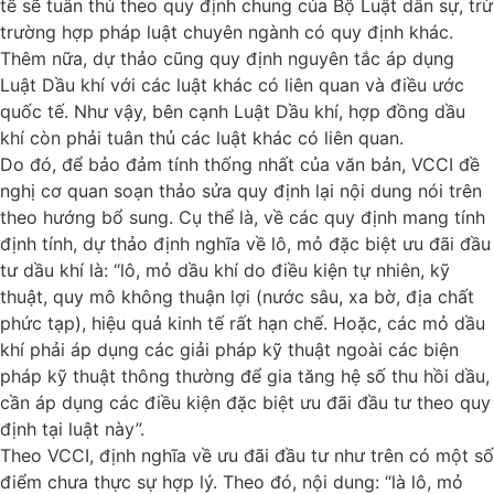
tế sẽ tuân thủ theo quy định chung của Bộ Luật dân sự, trừ
trường hợp pháp luật chuyên ngành có quy định khác.
Thêm nữa, dự thảo cũng quy định nguyên tắc áp dụng
Luật Dầu khí với các luật khác có liên quan và điều ước
quốc tế. Như vậy, bên cạnh Luật Dầu khí, hợp đồng dầu
khí còn phải tuân thủ các luật khác có liên quan.
Do đó, để bảo đảm tính thống nhất của văn bản, VCCI đề
nghị cơ quan soạn thảo sửa quy định lại nội dung nói trên
theo hướng bổ sung. Cụ thể là, về các quy định mang tính
định tính, dự thảo định nghĩa về lô, mỏ đặc biệt ưu đãi đầu
tư dầu khí là: “lô, mỏ dầu khí do điều kiện tự nhiên, kỹ
thuật, quy mô không thuận lợi (nước sâu, xa bờ, địa chất
phức tạp), hiệu quả kinh tế rất hạn chế. Hoặc, các mỏ dầu
khí phải áp dụng các giải pháp kỹ thuật ngoài các biện
pháp kỹ thuật thông thường để gia tăng hệ số thu hồi dầu,
cần áp dụng các điều kiện đặc biệt ưu đãi đầu tư theo quy
định tại luật này”.
Theo VCCI, định nghĩa về ưu đãi đầu tư như trên có một số
điểm chưa thực sự hợp lý. Theo đó, nội dung: “là lô, mỏ