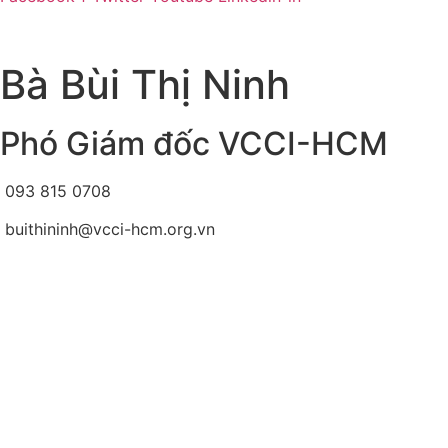
© Bản quyền
VCCI-HCM
| All rights reserved
Bà Bùi Thị Ninh
Phó Giám đốc VCCI-HCM
093 815 0708
buithininh@vcci-hcm.org.vn