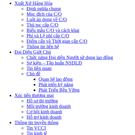
Xuất Xứ Hàng Hóa
Định nghĩa chung
Mục đích của C/O
Luật áp dụng về C/O
Thủ tục cấp C/O
Biểu mẫu C/O và cách khai
Phí và Lệ phí cấp C/O
Điểm cấp và Thời gian cấp C/O
Thông tin liên hệ
Đại Diện Giới Chủ
Chức năng Đại diện Người sử dụng lao động
Sự kiện – Tập huấn NSDLĐ
Tin liên quan
Chủ đề
Quan hệ lao động
Phát triển kỹ năng
Phát Triển Bền Vững
Xúc tiến thương mại
Hồ sơ thị trường
Môi trường kinh doanh
Cơ hội kinh doanh
Hỗ trợ kinh doanh
Thông tin truyền thông
Tin VCCI
Tin kinh tế