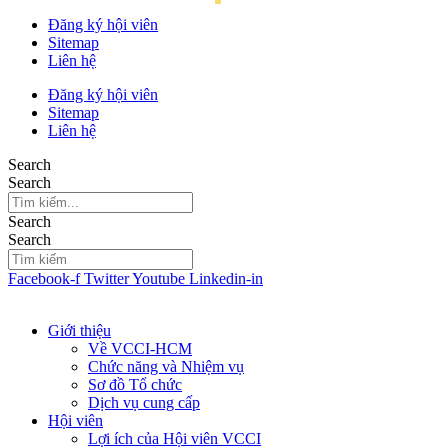
Đăng ký hội viên
Sitemap
Liên hệ
Đăng ký hội viên
Sitemap
Liên hệ
Search
Search
Search
Search
Facebook-f
Twitter
Youtube
Linkedin-in
Giới thiệu
Về VCCI-HCM
Chức năng và Nhiệm vụ
Sơ đồ Tổ chức
Dịch vụ cung cấp
Hội viên
Lợi ích của Hội viên VCCI