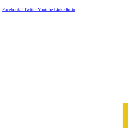
Facebook-f
Twitter
Youtube
Linkedin-in
© Bản quyền
VCCI-HCM
| All rights reserved
Đă