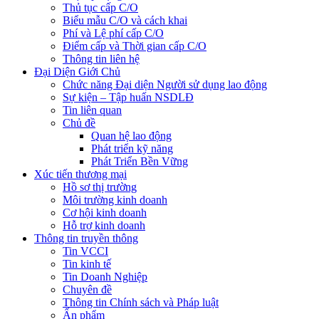
Thủ tục cấp C/O
Biểu mẫu C/O và cách khai
Phí và Lệ phí cấp C/O
Điểm cấp và Thời gian cấp C/O
Thông tin liên hệ
Đại Diện Giới Chủ
Chức năng Đại diện Người sử dụng lao động
Sự kiện – Tập huấn NSDLĐ
Tin liên quan
Chủ đề
Quan hệ lao động
Phát triển kỹ năng
Phát Triển Bền Vững
Xúc tiến thương mại
Hồ sơ thị trường
Môi trường kinh doanh
Cơ hội kinh doanh
Hỗ trợ kinh doanh
Thông tin truyền thông
Tin VCCI
Tin kinh tế
Tin Doanh Nghiệp
Chuyên đề
Thông tin Chính sách và Pháp luật
Ấn phẩm