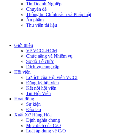
Tin Doanh Nghiệp
Chuyên đề
Thông tin Chính sách và Pháp luật
Ấn phẩm
Thư viện tài liệu
Giới thiệu
Về VCCI-HCM
Chức năng và Nhiệm vụ
Sơ đồ Tổ chức
Dịch vụ cung cấp
Hội viên
Lợi ích của Hội viên VCCI
Đăng ký hội viên
Kết nối hội viên
Tin Hội Viên
Hoạt động
Sự kiện
Đào tạo
Xuất Xứ Hàng Hóa
Định nghĩa chung
Mục đích của C/O
Luật áp dụng về C/O