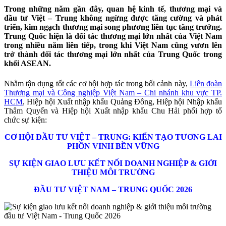
Trong những năm gần đây, quan hệ kinh tế, thương mại và
đầu tư Việt – Trung không ngừng được tăng cường và phát
triển, kim ngạch thương mại song phương liên tục tăng trưởng.
Trung Quốc hiện là đối tác thương mại lớn nhất của Việt Nam
trong nhiều năm liên tiếp, trong khi Việt Nam cũng vươn lên
trở thành đối tác thương mại lớn nhất của Trung Quốc trong
khối ASEAN.
Nhằm tận dụng tốt các cơ hội hợp tác trong bối cảnh này,
Liên đoàn
Thương mại và Công nghiệp Việt Nam – Chi nhánh khu vực TP.
HCM
, Hiệp hội Xuất nhập khẩu Quảng Đông, Hiệp hội Nhập khẩu
Thâm Quyến và Hiệp hội Xuất nhập khẩu Chu Hải phối hợp tổ
chức sự kiện:
CƠ HỘI ĐẦU TƯ VIỆT – TRUNG: KIẾN TẠO TƯƠNG LAI
PHỒN VINH BỀN VỮNG
SỰ KIỆN GIAO LƯU KẾT NỐI DOANH NGHIỆP & GIỚI
THIỆU MÔI TRƯỜNG
ĐẦU TƯ VIỆT NAM – TRUNG QUỐC 2026