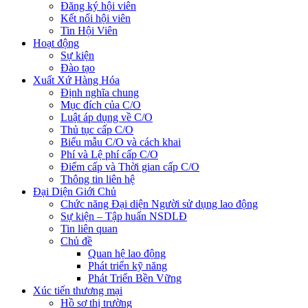
Đăng ký hội viên
Kết nối hội viên
Tin Hội Viên
Hoạt động
Sự kiện
Đào tạo
Xuất Xứ Hàng Hóa
Định nghĩa chung
Mục đích của C/O
Luật áp dụng về C/O
Thủ tục cấp C/O
Biểu mẫu C/O và cách khai
Phí và Lệ phí cấp C/O
Điểm cấp và Thời gian cấp C/O
Thông tin liên hệ
Đại Diện Giới Chủ
Chức năng Đại diện Người sử dụng lao động
Sự kiện – Tập huấn NSDLĐ
Tin liên quan
Chủ đề
Quan hệ lao động
Phát triển kỹ năng
Phát Triển Bền Vững
Xúc tiến thương mại
Hồ sơ thị trường