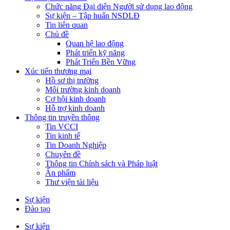
Chức năng Đại diện Người sử dụng lao động
Sự kiện – Tập huấn NSDLĐ
Tin liên quan
Chủ đề
Quan hệ lao động
Phát triển kỹ năng
Phát Triển Bền Vững
Xúc tiến thương mại
Hồ sơ thị trường
Môi trường kinh doanh
Cơ hội kinh doanh
Hỗ trợ kinh doanh
Thông tin truyền thông
Tin VCCI
Tin kinh tế
Tin Doanh Nghiệp
Chuyên đề
Thông tin Chính sách và Pháp luật
Ấn phẩm
Thư viện tài liệu
Sự kiện
Đào tạo
Sự kiện