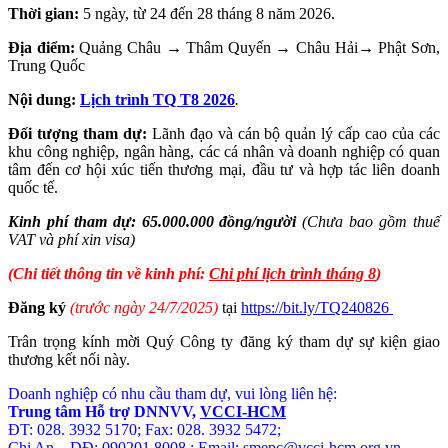
Thời gian:
5 ngày, từ 24 đến 28 tháng 8 năm 2026.
Địa điểm:
Quảng Châu → Thâm Quyến → Châu Hải→ Phật Sơn,
Trung Quốc
Nội dung:
Lịch trình TQ T8 2026
.
Đối tượng tham dự:
Lãnh đạo và cán bộ quản lý cấp cao của các
khu công nghiệp, ngân hàng, các cá nhân và doanh nghiệp có quan
tâm đến cơ hội xúc tiến thương mại, đầu tư và hợp tác liên doanh
quốc tế.
Kinh phí tham dự: 65.000.000 đồng/người
(Chưa bao gồm thuế
VAT và phí xin visa)
(Chi tiết thông tin về kinh phí:
Chi phí lịch trình tháng 8
)
Đăng ký
(trước ngày 24/7/2025)
tại
https://bit.ly/TQ240826
Trân trọng kính mời Quý Công ty đăng ký tham dự sự kiện giao
thương kết nối này.
Doanh nghiệp có nhu cầu tham dự, vui lòng liên hệ:
Trung tâm Hỗ trợ DNNVV,
VCCI-HCM
ĐT: 028. 3932 5170; Fax: 028. 3932 5472;
Chị An – DĐ: 090201.8008 ; Email: smepc@vcci-hcm.org.vn