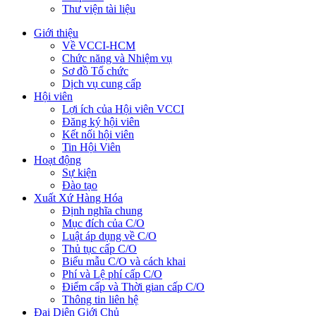
Thư viện tài liệu
Giới thiệu
Về VCCI-HCM
Chức năng và Nhiệm vụ
Sơ đồ Tổ chức
Dịch vụ cung cấp
Hội viên
Lợi ích của Hội viên VCCI
Đăng ký hội viên
Kết nối hội viên
Tin Hội Viên
Hoạt động
Sự kiện
Đào tạo
Xuất Xứ Hàng Hóa
Định nghĩa chung
Mục đích của C/O
Luật áp dụng về C/O
Thủ tục cấp C/O
Biểu mẫu C/O và cách khai
Phí và Lệ phí cấp C/O
Điểm cấp và Thời gian cấp C/O
Thông tin liên hệ
Đại Diện Giới Chủ