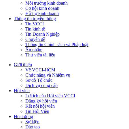
Môi trường kinh doanh
Cơ hội kinh doanh
Hỗ trợ kinh doanh
Thông tin truyền thông
Tin VCCI
Tin kinh tế
Tin Doanh Nghiệp
Chuyên đề
Thông tin Chính sách và Pháp luật
Ấn phẩm
Thư viện tài liệu
Giới thiệu
Về VCCI-HCM
Chức năng và Nhiệm vụ
Sơ đồ Tổ chức
Dịch vụ cung cấp
Hội viên
Lợi ích của Hội viên VCCI
Đăng ký hội viên
Kết nối hội viên
Tin Hội Viên
Hoạt động
Sự kiện
Đào tạo