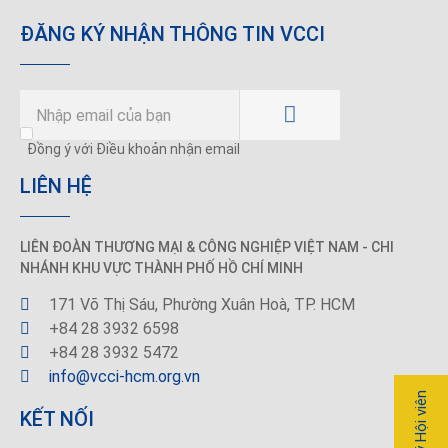
ĐĂNG KÝ NHẬN THÔNG TIN VCCI
Đồng ý với Điều khoản nhận email
LIÊN HỆ
LIÊN ĐOÀN THƯƠNG MẠI &
CÔNG NGHIỆP
VIỆT NAM - CHI
NHÁNH KHU VỰC THÀNH PHỐ HỒ CHÍ MINH
171 Võ Thị Sáu, Phường Xuân Hoà, TP. HCM
+84 28 3932 6598
+84 28 3932 5472
info@vcci-hcm.org.vn
Đăng ký Hội viên
KẾT NỐI