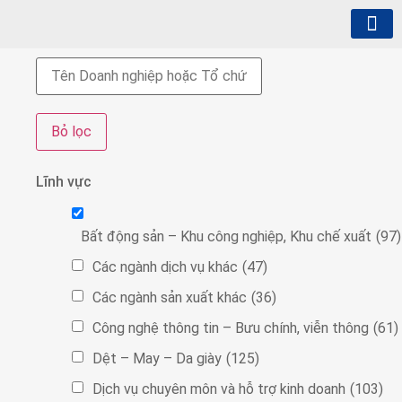
Giới thiệu
Hội viên
Hoạt động
Xuất Xứ Hàng Hóa
Đại Diện Giới Chủ
Xúc tiến thương mại
Thông tin truyền th
Lĩnh vực
Bất động sản – Khu công nghiệp, Khu chế xuất
(97)
Các ngành dịch vụ khác
(47)
Các ngành sản xuất khác
(36)
Công nghệ thông tin – Bưu chính, viễn thông
(61)
Dệt – May – Da giày
(125)
Dịch vụ chuyên môn và hỗ trợ kinh doanh
(103)