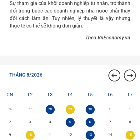
Sự tham gia của khối doanh nghiệp tư nhân, trở thành
đối trọng buộc các doanh nghiệp nhà nước phải thay
đổi cách làm ăn. Tuy nhiên, lý thuyết là vậy nhưng
thực tế có thể sẽ không đơn giản.
Theo VnEconomy.vn
THÁNG 8/2026
CN
T2
T3
T4
T5
T6
T7
26
27
28
29
30
31
1
2
3
4
5
6
7
8
9
10
11
12
13
14
15