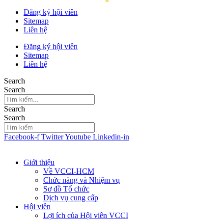
Đăng ký hội viên
Sitemap
Liên hệ
Đăng ký hội viên
Sitemap
Liên hệ
Search
Search
Search
Search
Facebook-f
Twitter
Youtube
Linkedin-in
Giới thiệu
Về VCCI-HCM
Chức năng và Nhiệm vụ
Sơ đồ Tổ chức
Dịch vụ cung cấp
Hội viên
Lợi ích của Hội viên VCCI