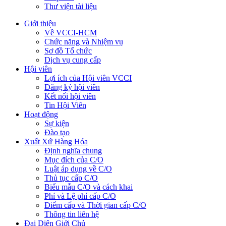
Thư viện tài liệu
Giới thiệu
Về VCCI-HCM
Chức năng và Nhiệm vụ
Sơ đồ Tổ chức
Dịch vụ cung cấp
Hội viên
Lợi ích của Hội viên VCCI
Đăng ký hội viên
Kết nối hội viên
Tin Hội Viên
Hoạt động
Sự kiện
Đào tạo
Xuất Xứ Hàng Hóa
Định nghĩa chung
Mục đích của C/O
Luật áp dụng về C/O
Thủ tục cấp C/O
Biểu mẫu C/O và cách khai
Phí và Lệ phí cấp C/O
Điểm cấp và Thời gian cấp C/O
Thông tin liên hệ
Đại Diện Giới Chủ