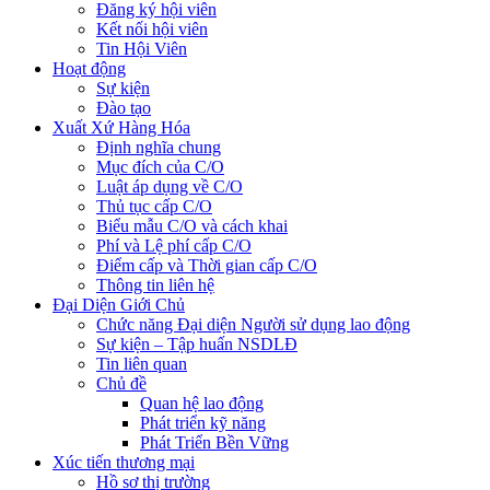
Đăng ký hội viên
Kết nối hội viên
Tin Hội Viên
Hoạt động
Sự kiện
Đào tạo
Xuất Xứ Hàng Hóa
Định nghĩa chung
Mục đích của C/O
Luật áp dụng về C/O
Thủ tục cấp C/O
Biểu mẫu C/O và cách khai
Phí và Lệ phí cấp C/O
Điểm cấp và Thời gian cấp C/O
Thông tin liên hệ
Đại Diện Giới Chủ
Chức năng Đại diện Người sử dụng lao động
Sự kiện – Tập huấn NSDLĐ
Tin liên quan
Chủ đề
Quan hệ lao động
Phát triển kỹ năng
Phát Triển Bền Vững
Xúc tiến thương mại
Hồ sơ thị trường