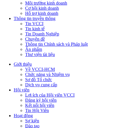
Môi trường kinh doanh
Cơ hội kinh doanh
Hỗ trợ kinh doanh
Thông tin truyền thông
Tin VCCI
Tin kinh tế
Tin Doanh Nghiệp
Chuyên đề
Thông tin Chính sách và Pháp luật
Ấn phẩm
Thư viện tài liệu
Giới thiệu
Về VCCI-HCM
Chức năng và Nhiệm vụ
Sơ đồ Tổ chức
Dịch vụ cung cấp
Hội viên
Lợi ích của Hội viên VCCI
Đăng ký hội viên
Kết nối hội viên
Tin Hội Viên
Hoạt động
Sự kiện
Đào tạo