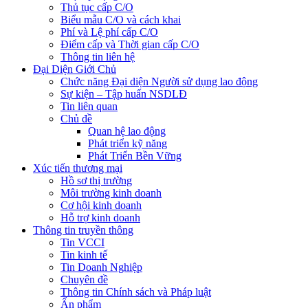
Thủ tục cấp C/O
Biểu mẫu C/O và cách khai
Phí và Lệ phí cấp C/O
Điểm cấp và Thời gian cấp C/O
Thông tin liên hệ
Đại Diện Giới Chủ
Chức năng Đại diện Người sử dụng lao động
Sự kiện – Tập huấn NSDLĐ
Tin liên quan
Chủ đề
Quan hệ lao động
Phát triển kỹ năng
Phát Triển Bền Vững
Xúc tiến thương mại
Hồ sơ thị trường
Môi trường kinh doanh
Cơ hội kinh doanh
Hỗ trợ kinh doanh
Thông tin truyền thông
Tin VCCI
Tin kinh tế
Tin Doanh Nghiệp
Chuyên đề
Thông tin Chính sách và Pháp luật
Ấn phẩm