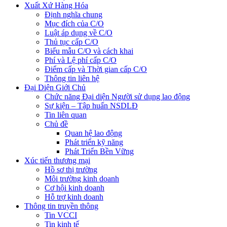
Xuất Xứ Hàng Hóa
Định nghĩa chung
Mục đích của C/O
Luật áp dụng về C/O
Thủ tục cấp C/O
Biểu mẫu C/O và cách khai
Phí và Lệ phí cấp C/O
Điểm cấp và Thời gian cấp C/O
Thông tin liên hệ
Đại Diện Giới Chủ
Chức năng Đại diện Người sử dụng lao động
Sự kiện – Tập huấn NSDLĐ
Tin liên quan
Chủ đề
Quan hệ lao động
Phát triển kỹ năng
Phát Triển Bền Vững
Xúc tiến thương mại
Hồ sơ thị trường
Môi trường kinh doanh
Cơ hội kinh doanh
Hỗ trợ kinh doanh
Thông tin truyền thông
Tin VCCI
Tin kinh tế