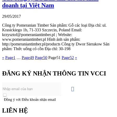
doanh tại Việt Nam
29/05/2017
Công ty Pomeranian Timber Sản phẩm: Gỗ các loại Địa chỉ: ul.
Krasickiego 1b, 71-333 Szczecin, Poland Email:
krzysztof@pomeraniantimber.pl ; Website:
www.pomeraniantimber.pl Hình ảnh sản phẩm:
http://pomeraniantimber.pl/products Công ty Dwor Sierakow Sản
phẩm: Thức uống có cồn Địa chỉ: 30-198
«
Page
1
…
Page
49
Page
50
Page
51
Page
52
»
ĐĂNG KÝ NHẬN THÔNG TIN VCCI
Đồng ý với Điều khoản nhận email
LIÊN HỆ