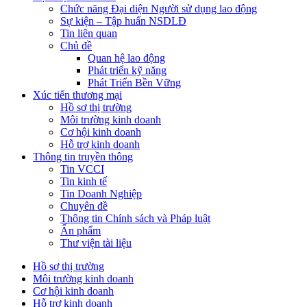
Chức năng Đại diện Người sử dụng lao động
Sự kiện – Tập huấn NSDLĐ
Tin liên quan
Chủ đề
Quan hệ lao động
Phát triển kỹ năng
Phát Triển Bền Vững
Xúc tiến thương mại
Hồ sơ thị trường
Môi trường kinh doanh
Cơ hội kinh doanh
Hỗ trợ kinh doanh
Thông tin truyền thông
Tin VCCI
Tin kinh tế
Tin Doanh Nghiệp
Chuyên đề
Thông tin Chính sách và Pháp luật
Ấn phẩm
Thư viện tài liệu
Hồ sơ thị trường
Môi trường kinh doanh
Cơ hội kinh doanh
Hỗ trợ kinh doanh