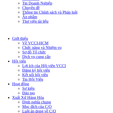
Tin Doanh Nghiệp
Chuyên đề
Thông tin Chính sách và Pháp luật
Ấn phẩm
Thư viện tài liệu
Giới thiệu
Về VCCI-HCM
Chức năng và Nhiệm vụ
Sơ đồ Tổ chức
Dịch vụ cung cấp
Hội viên
Lợi ích của Hội viên VCCI
Đăng ký hội viên
Kết nối hội viên
Tin Hội Viên
Hoạt động
Sự kiện
Đào tạo
Xuất Xứ Hàng Hóa
Định nghĩa chung
Mục đích của C/O
Luật áp dụng về C/O