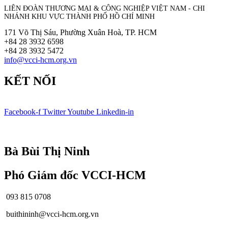
LIÊN ĐOÀN THƯƠNG MẠI &
CÔNG NGHIỆP
VIỆT NAM - CHI
NHÁNH KHU VỰC THÀNH PHỐ HỒ CHÍ MINH
171 Võ Thị Sáu, Phường Xuân Hoà, TP. HCM
+84 28 3932 6598
+84 28 3932 5472
info@vcci-hcm.org.vn
KẾT NỐI
Facebook-f
Twitter
Youtube
Linkedin-in
© Bản quyền
VCCI-HCM
| All rights reserved
Bà Bùi Thị Ninh
Phó Giám đốc VCCI-HCM
093 815 0708
buithininh@vcci-hcm.org.vn